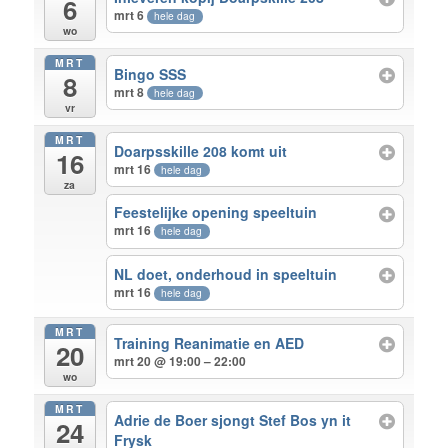
6
mrt 6
hele dag
wo
MRT
Bingo SSS
8
mrt 8
hele dag
vr
MRT
Doarpsskille 208 komt uit
16
mrt 16
hele dag
za
Feestelijke opening speeltuin
mrt 16
hele dag
NL doet, onderhoud in speeltuin
mrt 16
hele dag
MRT
Training Reanimatie en AED
20
mrt 20 @ 19:00 – 22:00
wo
MRT
Adrie de Boer sjongt Stef Bos yn it
24
Frysk