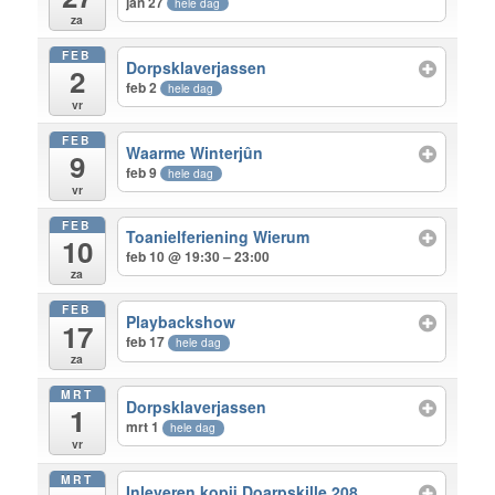
jan 27
hele dag
za
FEB
Dorpsklaverjassen
2
feb 2
hele dag
vr
FEB
Waarme Winterjûn
9
feb 9
hele dag
vr
FEB
Toanielferiening Wierum
10
feb 10 @ 19:30 – 23:00
za
FEB
Playbackshow
17
feb 17
hele dag
za
MRT
Dorpsklaverjassen
1
mrt 1
hele dag
vr
MRT
Inleveren kopij Doarpskille 208