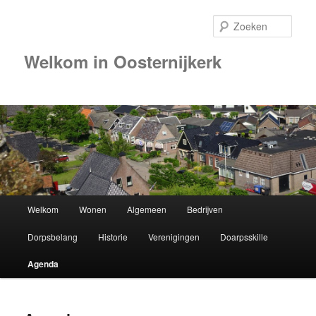
Zoek
Welkom in Oosternijkerk
Hoofdmenu
Welkom
Wonen
Algemeen
Bedrijven
Spring
Dorpsbelang
Historie
Verenigingen
Doarpsskille
naar
Agenda
de
primaire