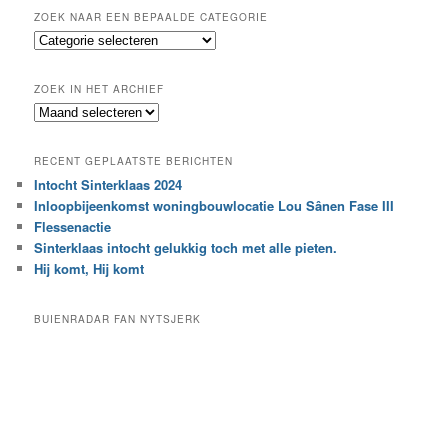
k
ZOEK NAAR EEN BEPAALDE CATEGORIE
e
Z
n
o
e
ZOEK IN HET ARCHIEF
k
Z
n
o
a
e
a
RECENT GEPLAATSTE BERICHTEN
k
r
Intocht Sinterklaas 2024
i
e
Inloopbijeenkomst woningbouwlocatie Lou Sânen Fase III
n
e
h
Flessenactie
n
e
Sinterklaas intocht gelukkig toch met alle pieten.
b
t
e
Hij komt, Hij komt
a
p
r
a
BUIENRADAR FAN NYTSJERK
c
a
h
l
i
d
e
e
f
c
a
t