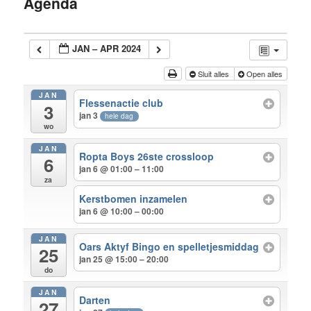
Agenda
inhoud
JAN – APR 2024
Sluit alles
Open alles
JAN
Flessenactie club
3
jan 3
hele dag
wo
JAN
Ropta Boys 26ste crossloop
6
jan 6 @ 01:00 – 11:00
za
Kerstbomen inzamelen
jan 6 @ 10:00 – 00:00
JAN
Oars Aktyf Bingo en spelletjesmiddag
25
jan 25 @ 15:00 – 20:00
do
JAN
Darten
27