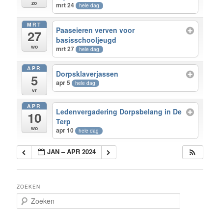
zo
mrt 24
hele dag
MRT
Paaseieren verven voor
27
basisschooljeugd
wo
mrt 27
hele dag
APR
Dorpsklaverjassen
5
apr 5
hele dag
vr
APR
Ledenvergadering Dorpsbelang in De
10
Terp
wo
apr 10
hele dag
JAN – APR 2024
ZOEKEN
Z
o
e