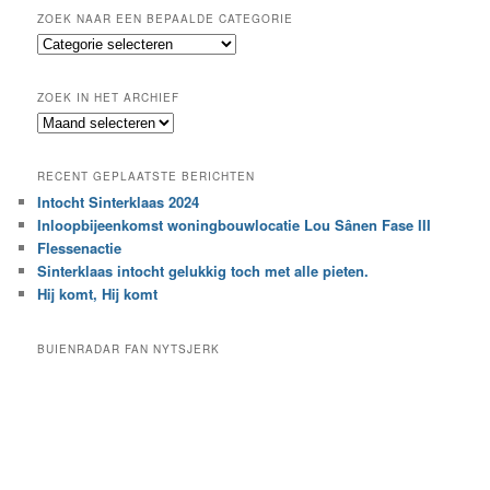
k
ZOEK NAAR EEN BEPAALDE CATEGORIE
e
Z
n
o
e
ZOEK IN HET ARCHIEF
k
Z
n
o
a
e
a
RECENT GEPLAATSTE BERICHTEN
k
r
Intocht Sinterklaas 2024
i
e
Inloopbijeenkomst woningbouwlocatie Lou Sânen Fase III
n
e
h
Flessenactie
n
e
Sinterklaas intocht gelukkig toch met alle pieten.
b
t
e
Hij komt, Hij komt
a
p
r
a
BUIENRADAR FAN NYTSJERK
c
a
h
l
i
d
e
e
f
c
a
t