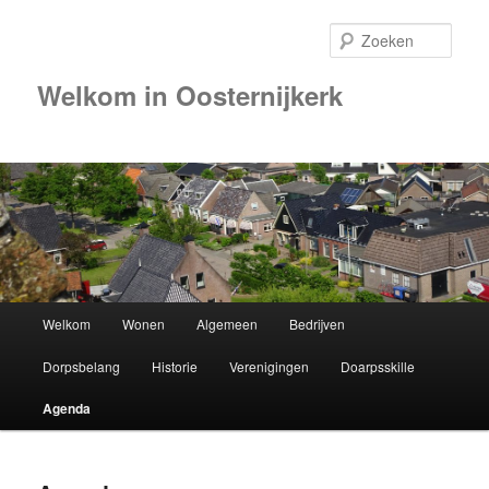
Zoek
Welkom in Oosternijkerk
Hoofdmenu
Welkom
Wonen
Algemeen
Bedrijven
Spring
Dorpsbelang
Historie
Verenigingen
Doarpsskille
naar
Agenda
de
primaire