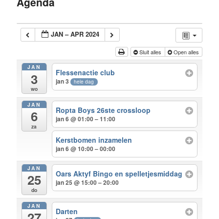
Agenda
inhoud
JAN – APR 2024
Sluit alles
Open alles
JAN
Flessenactie club
3
jan 3
hele dag
wo
JAN
Ropta Boys 26ste crossloop
6
jan 6 @ 01:00 – 11:00
za
Kerstbomen inzamelen
jan 6 @ 10:00 – 00:00
JAN
Oars Aktyf Bingo en spelletjesmiddag
25
jan 25 @ 15:00 – 20:00
do
JAN
Darten
27