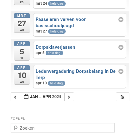
zo
mrt 24
hele dag
MRT
Paaseieren verven voor
27
basisschooljeugd
wo
mrt 27
hele dag
APR
Dorpsklaverjassen
5
apr 5
hele dag
vr
APR
Ledenvergadering Dorpsbelang in De
10
Terp
wo
apr 10
hele dag
JAN – APR 2024
ZOEKEN
Z
o
e