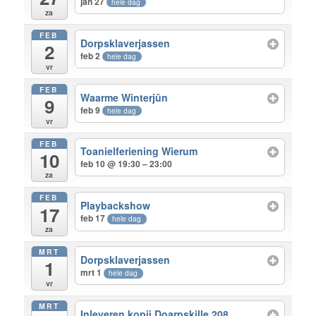
jan 27
hele dag
za
FEB
Dorpsklaverjassen
2
feb 2
hele dag
vr
FEB
Waarme Winterjûn
9
feb 9
hele dag
vr
FEB
Toanielferiening Wierum
10
feb 10 @ 19:30 – 23:00
za
FEB
Playbackshow
17
feb 17
hele dag
za
MRT
Dorpsklaverjassen
1
mrt 1
hele dag
vr
MRT
Inleveren kopij Doarpskille 208