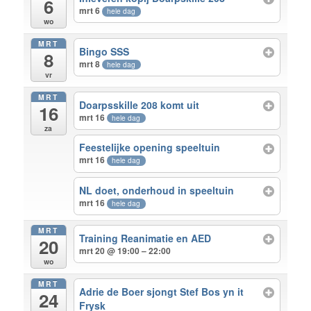
6
mrt 6
hele dag
wo
MRT
Bingo SSS
8
mrt 8
hele dag
vr
MRT
Doarpsskille 208 komt uit
16
mrt 16
hele dag
za
Feestelijke opening speeltuin
mrt 16
hele dag
NL doet, onderhoud in speeltuin
mrt 16
hele dag
MRT
Training Reanimatie en AED
20
mrt 20 @ 19:00 – 22:00
wo
MRT
Adrie de Boer sjongt Stef Bos yn it
24
Frysk