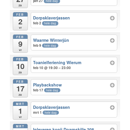
jan 27
hele dag
za
FEB
Dorpsklaverjassen
2
feb 2
hele dag
vr
FEB
Waarme Winterjûn
9
feb 9
hele dag
vr
FEB
Toanielferiening Wierum
10
feb 10 @ 19:30 – 23:00
za
FEB
Playbackshow
17
feb 17
hele dag
za
MRT
Dorpsklaverjassen
1
mrt 1
hele dag
vr
MRT
Inleveren kopij Doarpskille 208