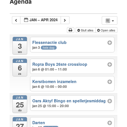
Agenda
inhoud
JAN – APR 2024
Sluit alles
Open alles
JAN
Flessenactie club
3
jan 3
hele dag
wo
JAN
Ropta Boys 26ste crossloop
6
jan 6 @ 01:00 – 11:00
za
Kerstbomen inzamelen
jan 6 @ 10:00 – 00:00
JAN
Oars Aktyf Bingo en spelletjesmiddag
25
jan 25 @ 15:00 – 20:00
do
JAN
Darten
27