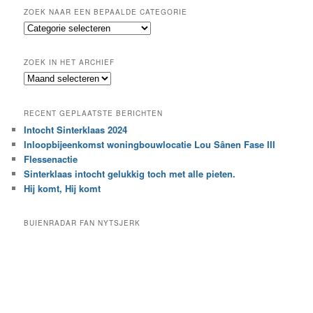
k
ZOEK NAAR EEN BEPAALDE CATEGORIE
e
Z
n
o
e
ZOEK IN HET ARCHIEF
k
Z
n
o
a
e
a
RECENT GEPLAATSTE BERICHTEN
k
r
Intocht Sinterklaas 2024
i
e
Inloopbijeenkomst woningbouwlocatie Lou Sânen Fase III
n
e
h
Flessenactie
n
e
Sinterklaas intocht gelukkig toch met alle pieten.
b
t
e
Hij komt, Hij komt
a
p
r
a
BUIENRADAR FAN NYTSJERK
c
a
h
l
i
d
e
e
f
c
a
t