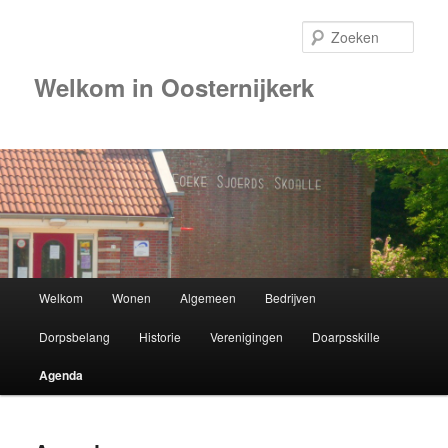
Zoek
Welkom in Oosternijkerk
Hoofdmenu
Welkom
Wonen
Algemeen
Bedrijven
Spring
Dorpsbelang
Historie
Verenigingen
Doarpsskille
naar
Agenda
de
primaire