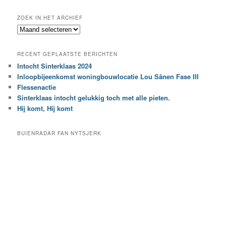
o
e
ZOEK IN HET ARCHIEF
k
Z
n
o
a
e
a
RECENT GEPLAATSTE BERICHTEN
k
r
Intocht Sinterklaas 2024
i
e
Inloopbijeenkomst woningbouwlocatie Lou Sânen Fase III
n
e
h
Flessenactie
n
e
Sinterklaas intocht gelukkig toch met alle pieten.
b
t
e
Hij komt, Hij komt
a
p
r
a
BUIENRADAR FAN NYTSJERK
c
a
h
l
i
d
e
e
f
c
a
t
e
g
o