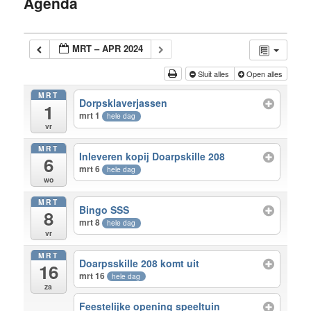
Agenda
inhoud
MRT – APR 2024
Sluit alles
Open alles
MRT
Dorpsklaverjassen
1
mrt 1
hele dag
vr
MRT
Inleveren kopij Doarpskille 208
6
mrt 6
hele dag
wo
MRT
Bingo SSS
8
mrt 8
hele dag
vr
MRT
Doarpsskille 208 komt uit
16
mrt 16
hele dag
za
Feestelijke opening speeltuin