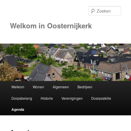
Zoek
Welkom in Oosternijkerk
Hoofdmenu
Welkom
Wonen
Algemeen
Bedrijven
Spring
Dorpsbelang
Historie
Verenigingen
Doarpsskille
naar
Agenda
de
primaire