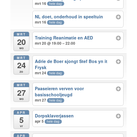
mrt 16
hele dag
NL doet, onderhoud in speeltuin
mrt 16
hele dag
MRT
Training Reanimatie en AED
20
mrt 20 @ 19:00 – 22:00
wo
MRT
Adrie de Boer sjongt Stef Bos yn it
24
Frysk
zo
mrt 24
hele dag
MRT
Paaseieren verven voor
27
basisschooljeugd
wo
mrt 27
hele dag
APR
Dorpsklaverjassen
5
apr 5
hele dag
vr
APR