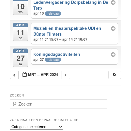
Ledenvergadering Dorpsbelang in De
10
Terp
wo
apr 10
hele dag
APR
Muziek en theaterspektake UDI en
11
Bûnte Flinters
do
apr 11 @ 15:07 – apr 14 @ 16:07
APR
Koningsdagactiviteiten
27
apr 27
hele dag
za
MRT – APR 2024
ZOEKEN
Z
o
e
k
ZOEK NAAR EEN BEPAALDE CATEGORIE
e
Z
n