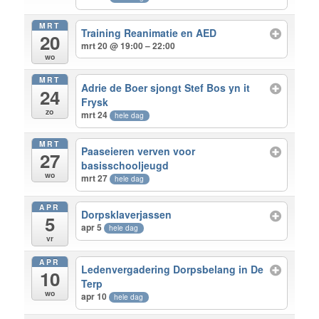
MRT
Training Reanimatie en AED
20
mrt 20 @ 19:00 – 22:00
wo
MRT
Adrie de Boer sjongt Stef Bos yn it
24
Frysk
zo
mrt 24
hele dag
MRT
Paaseieren verven voor
27
basisschooljeugd
wo
mrt 27
hele dag
APR
Dorpsklaverjassen
5
apr 5
hele dag
vr
APR
Ledenvergadering Dorpsbelang in De
10
Terp
wo
apr 10
hele dag