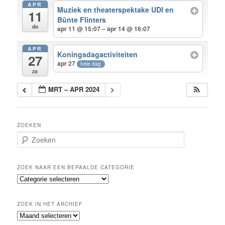
APR
Muziek en theaterspektake UDI en
11
Bûnte Flinters
do
apr 11 @ 15:07 – apr 14 @ 16:07
APR
Koningsdagactiviteiten
27
apr 27
hele dag
za
MRT – APR 2024
ZOEKEN
Z
o
e
k
ZOEK NAAR EEN BEPAALDE CATEGORIE
e
Z
n
o
e
ZOEK IN HET ARCHIEF
k
Z
n
o