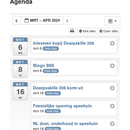
Agenda
inhoud
MRT – APR 2024
Sluit alles
Open alles
MRT
Inleveren kopij Doarpskille 208
6
mrt 6
hele dag
wo
MRT
Bingo SSS
8
mrt 8
hele dag
vr
MRT
Doarpsskille 208 komt uit
16
mrt 16
hele dag
za
Feestelijke opening speeltuin
mrt 16
hele dag
NL doet, onderhoud in speeltuin
mrt 16
hele dag