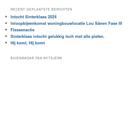
a
e
a
RECENT GEPLAATSTE BERICHTEN
k
r
Intocht Sinterklaas 2024
i
e
Inloopbijeenkomst woningbouwlocatie Lou Sânen Fase III
n
e
h
Flessenactie
n
e
Sinterklaas intocht gelukkig toch met alle pieten.
b
t
e
Hij komt, Hij komt
a
p
r
a
BUIENRADAR FAN NYTSJERK
c
a
h
l
i
d
e
e
f
c
a
t
e
g
o
r
i
e