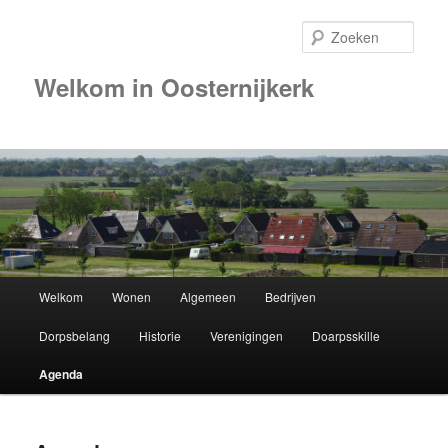
Zoek
Welkom in Oosternijkerk
Hoofdmenu
Welkom
Wonen
Algemeen
Bedrijven
Spring
Dorpsbelang
Historie
Verenigingen
Doarpsskille
naar
Agenda
de
primaire