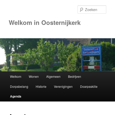
Zoek
Welkom in Oosternijkerk
Hoofdmenu
Welkom
Wonen
Algemeen
Bedrijven
Spring
Dorpsbelang
Historie
Verenigingen
Doarpsskille
naar
Agenda
de
primaire