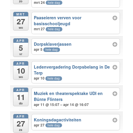
zo
mrt 24
hele dag
MRT
Paaseieren verven voor
27
basisschooljeugd
wo
mrt 27
hele dag
APR
Dorpsklaverjassen
5
apr 5
hele dag
vr
APR
Ledenvergadering Dorpsbelang in De
10
Terp
wo
apr 10
hele dag
APR
Muziek en theaterspektake UDI en
11
Bûnte Flinters
do
apr 11 @ 15:07 – apr 14 @ 16:07
APR
Koningsdagactiviteiten
27
apr 27
hele dag
za