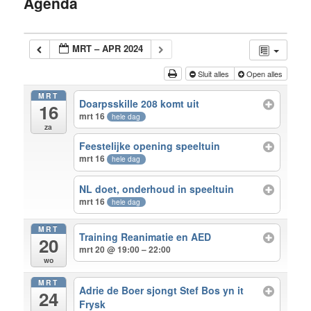
Agenda
inhoud
MRT – APR 2024
Sluit alles
Open alles
MRT
Doarpsskille 208 komt uit
16
mrt 16
hele dag
za
Feestelijke opening speeltuin
mrt 16
hele dag
NL doet, onderhoud in speeltuin
mrt 16
hele dag
MRT
Training Reanimatie en AED
20
mrt 20 @ 19:00 – 22:00
wo
MRT
Adrie de Boer sjongt Stef Bos yn it
24
Frysk