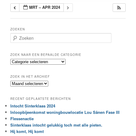
MRT – APR 2024
ZOEKEN
Z
o
e
k
ZOEK NAAR EEN BEPAALDE CATEGORIE
e
Z
n
o
e
ZOEK IN HET ARCHIEF
k
Z
n
o
a
e
a
RECENT GEPLAATSTE BERICHTEN
k
r
Intocht Sinterklaas 2024
i
e
Inloopbijeenkomst woningbouwlocatie Lou Sânen Fase III
n
e
h
Flessenactie
n
e
Sinterklaas intocht gelukkig toch met alle pieten.
b
t
e
Hij komt, Hij komt
a