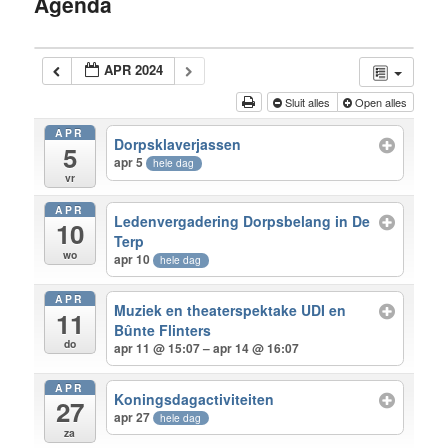
Agenda
inhoud
APR 2024
Sluit alles
Open alles
APR
Dorpsklaverjassen
5
apr 5
hele dag
vr
APR
Ledenvergadering Dorpsbelang in De
10
Terp
wo
apr 10
hele dag
APR
Muziek en theaterspektake UDI en
11
Bûnte Flinters
do
apr 11 @ 15:07 – apr 14 @ 16:07
APR
Koningsdagactiviteiten
27
apr 27
hele dag
za