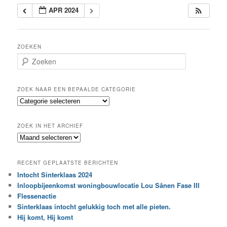
APR 2024
ZOEKEN
Z
o
e
k
ZOEK NAAR EEN BEPAALDE CATEGORIE
e
Z
n
o
e
ZOEK IN HET ARCHIEF
k
Z
n
o
a
e
a
RECENT GEPLAATSTE BERICHTEN
k
r
Intocht Sinterklaas 2024
i
e
Inloopbijeenkomst woningbouwlocatie Lou Sânen Fase III
n
e
h
Flessenactie
n
e
Sinterklaas intocht gelukkig toch met alle pieten.
b
t
e
Hij komt, Hij komt
a
p