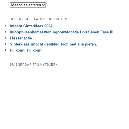
k
Z
n
o
a
e
a
RECENT GEPLAATSTE BERICHTEN
k
r
Intocht Sinterklaas 2024
i
e
Inloopbijeenkomst woningbouwlocatie Lou Sânen Fase III
n
e
h
Flessenactie
n
e
Sinterklaas intocht gelukkig toch met alle pieten.
b
t
e
Hij komt, Hij komt
a
p
r
a
BUIENRADAR FAN NYTSJERK
c
a
h
l
i
d
e
e
f
c
a
t
e
g
o
r
i