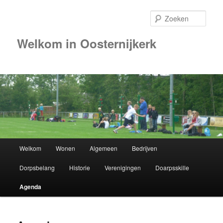
Zoek
Welkom in Oosternijkerk
Hoofdmenu
Welkom
Wonen
Algemeen
Bedrijven
Spring
Dorpsbelang
Historie
Verenigingen
Doarpsskille
naar
Agenda
de
primaire