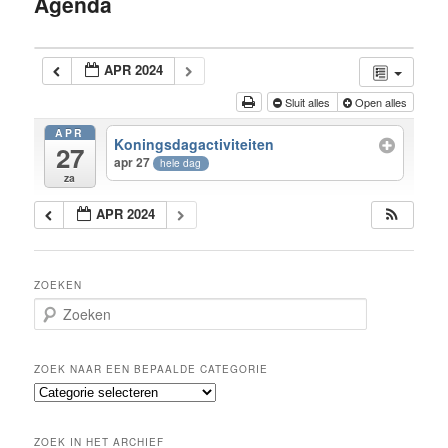
Agenda
inhoud
APR 2024
Sluit alles
Open alles
APR
Koningsdagactiviteiten
27
apr 27
hele dag
za
APR 2024
ZOEKEN
Z
o
e
k
ZOEK NAAR EEN BEPAALDE CATEGORIE
e
Z
n
o
e
ZOEK IN HET ARCHIEF