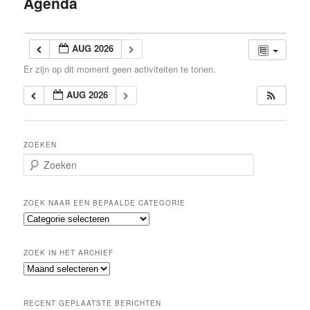
Agenda
inhoud
AUG 2026
Er zijn op dit moment geen activiteiten te tonen.
AUG 2026
ZOEKEN
Z
o
e
k
ZOEK NAAR EEN BEPAALDE CATEGORIE
e
Z
n
o
e
ZOEK IN HET ARCHIEF
k
Z
n
o
a
e
a
RECENT GEPLAATSTE BERICHTEN
k