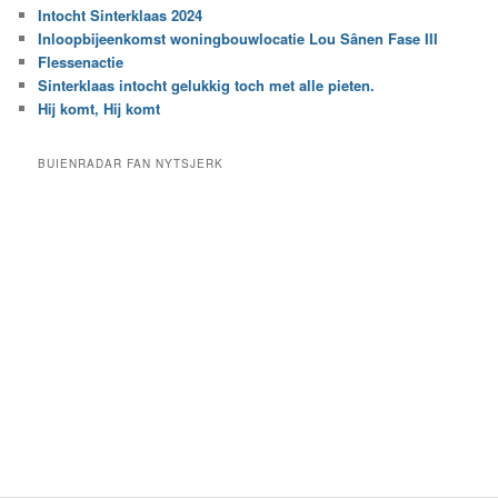
r
Intocht Sinterklaas 2024
i
e
Inloopbijeenkomst woningbouwlocatie Lou Sânen Fase III
n
e
h
Flessenactie
n
e
Sinterklaas intocht gelukkig toch met alle pieten.
b
t
e
Hij komt, Hij komt
a
p
r
a
BUIENRADAR FAN NYTSJERK
c
a
h
l
i
d
e
e
f
c
a
t
e
g
o
r
i
e