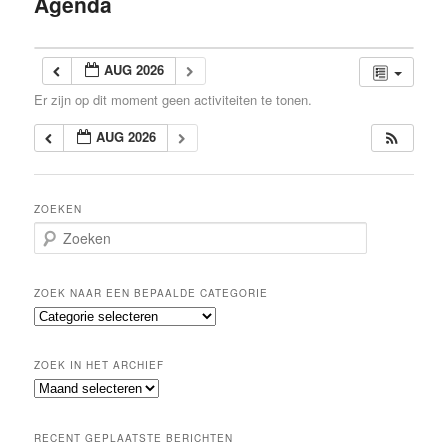
Agenda
inhoud
AUG 2026
Er zijn op dit moment geen activiteiten te tonen.
AUG 2026
ZOEKEN
Z
o
e
k
ZOEK NAAR EEN BEPAALDE CATEGORIE
e
Z
n
o
e
ZOEK IN HET ARCHIEF
k
Z
n
o
a
e
a
RECENT GEPLAATSTE BERICHTEN
k