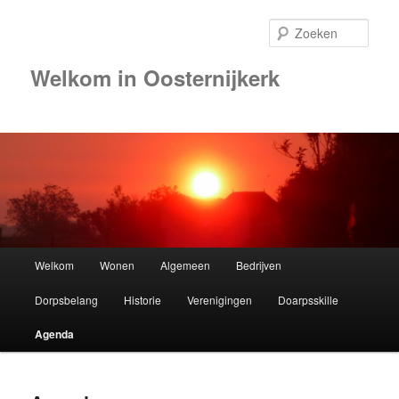
Zoek
Welkom in Oosternijkerk
Hoofdmenu
Welkom
Wonen
Algemeen
Bedrijven
Spring
Dorpsbelang
Historie
Verenigingen
Doarpsskille
naar
Agenda
de
primaire