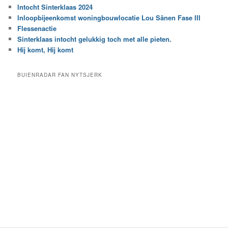
r
Intocht Sinterklaas 2024
i
e
Inloopbijeenkomst woningbouwlocatie Lou Sânen Fase III
n
e
h
Flessenactie
n
e
Sinterklaas intocht gelukkig toch met alle pieten.
b
t
e
Hij komt, Hij komt
a
p
r
a
BUIENRADAR FAN NYTSJERK
c
a
h
l
i
d
e
e
f
c
a
t
e
g
o
r
i
e