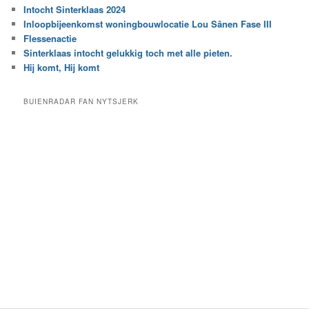
r
Intocht Sinterklaas 2024
i
e
Inloopbijeenkomst woningbouwlocatie Lou Sânen Fase III
n
e
h
Flessenactie
n
e
Sinterklaas intocht gelukkig toch met alle pieten.
b
t
e
Hij komt, Hij komt
a
p
r
a
BUIENRADAR FAN NYTSJERK
c
a
h
l
i
d
e
e
f
c
a
t
e
g
o
r
i
e