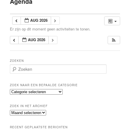
Agenda
inhoud
AUG 2026
Er zijn op dit moment geen activiteiten te tonen.
AUG 2026
ZOEKEN
Z
o
e
k
ZOEK NAAR EEN BEPAALDE CATEGORIE
e
Z
n
o
e
ZOEK IN HET ARCHIEF
k
Z
n
o
a
e
a
RECENT GEPLAATSTE BERICHTEN
k