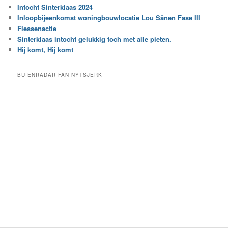
r
Intocht Sinterklaas 2024
i
e
Inloopbijeenkomst woningbouwlocatie Lou Sânen Fase III
n
e
h
Flessenactie
n
e
Sinterklaas intocht gelukkig toch met alle pieten.
b
t
e
Hij komt, Hij komt
a
p
r
a
BUIENRADAR FAN NYTSJERK
c
a
h
l
i
d
e
e
f
c
a
t
e
g
o
r
i
e