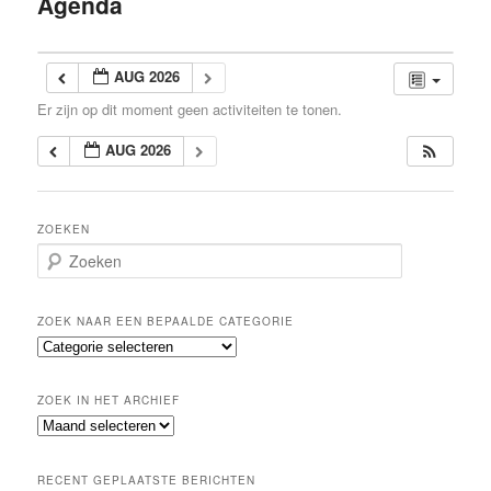
Agenda
inhoud
AUG 2026
Er zijn op dit moment geen activiteiten te tonen.
AUG 2026
ZOEKEN
Z
o
e
k
ZOEK NAAR EEN BEPAALDE CATEGORIE
e
Z
n
o
e
ZOEK IN HET ARCHIEF
k
Z
n
o
a
e
a
RECENT GEPLAATSTE BERICHTEN
k