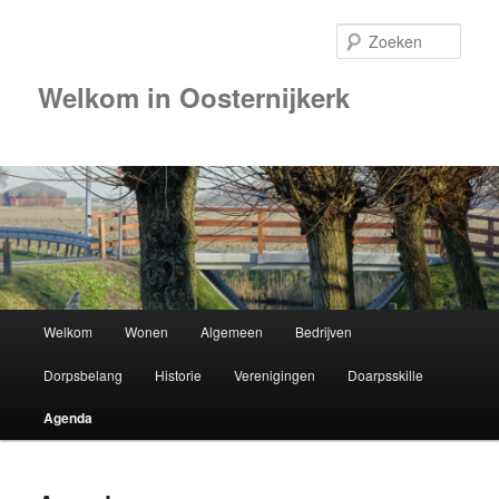
Zoek
Welkom in Oosternijkerk
Hoofdmenu
Welkom
Wonen
Algemeen
Bedrijven
Spring
Dorpsbelang
Historie
Verenigingen
Doarpsskille
naar
Agenda
de
primaire