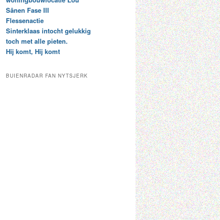
t
e
Sânen Fase III
a
p
Flessenactie
r
a
Sinterklaas intocht gelukkig
c
a
toch met alle pieten.
h
l
Hij komt, Hij komt
i
d
e
e
f
c
BUIENRADAR FAN NYTSJERK
a
t
e
g
o
r
i
e