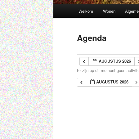
Hoofdmenu
Welkom
Wonen
Algeme
Spring
naar
Agenda
de
primaire
AUGUSTUS 2026
Er zijn op dit moment geen activite
inhoud
AUGUSTUS 2026