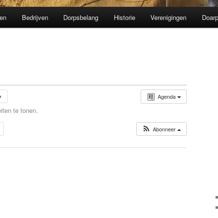
en
Bedrijven
Dorpsbelang
Historie
Verenigingen
Doarp
Agenda
iten te tonen.
Abonneer