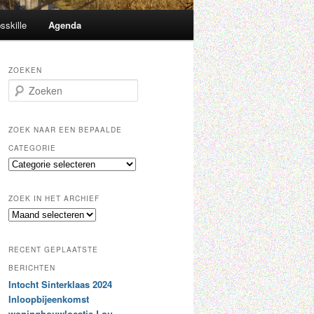
sskille
Agenda
ZOEKEN
Z
o
e
k
ZOEK NAAR EEN BEPAALDE
e
CATEGORIE
n
Z
o
e
ZOEK IN HET ARCHIEF
k
Z
n
o
a
e
a
RECENT GEPLAATSTE
k
r
i
BERICHTEN
e
n
Intocht Sinterklaas 2024
e
h
n
Inloopbijeenkomst
e
b
woningbouwlocatie Lou