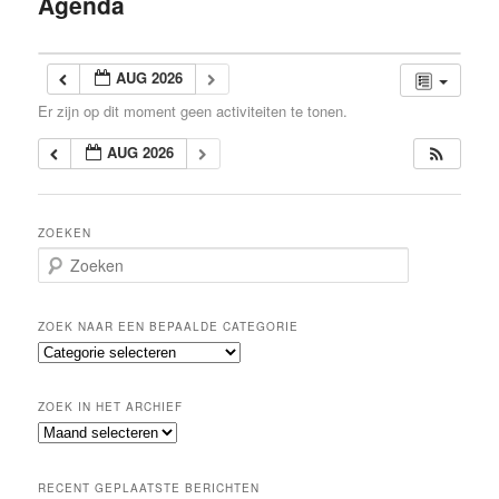
Agenda
inhoud
AUG 2026
Er zijn op dit moment geen activiteiten te tonen.
AUG 2026
ZOEKEN
Z
o
e
k
ZOEK NAAR EEN BEPAALDE CATEGORIE
e
Z
n
o
e
ZOEK IN HET ARCHIEF
k
Z
n
o
a
e
a
RECENT GEPLAATSTE BERICHTEN
k