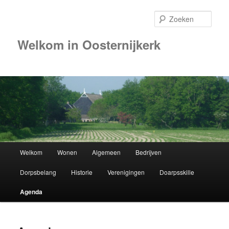
Zoek
Welkom in Oosternijkerk
Hoofdmenu
Welkom
Wonen
Algemeen
Bedrijven
Spring
Dorpsbelang
Historie
Verenigingen
Doarpsskille
naar
Agenda
de
primaire