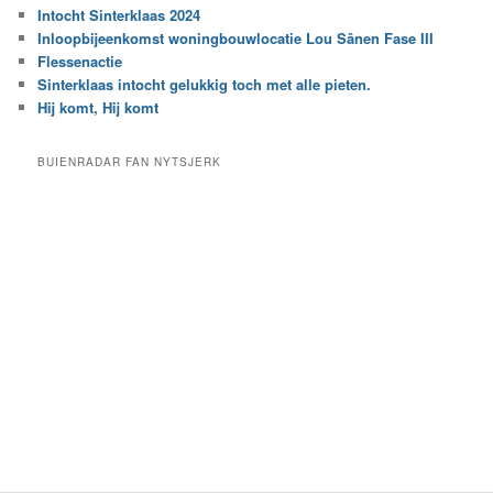
r
Intocht Sinterklaas 2024
i
e
Inloopbijeenkomst woningbouwlocatie Lou Sânen Fase III
n
e
h
Flessenactie
n
e
Sinterklaas intocht gelukkig toch met alle pieten.
b
t
e
Hij komt, Hij komt
a
p
r
a
BUIENRADAR FAN NYTSJERK
c
a
h
l
i
d
e
e
f
c
a
t
e
g
o
r
i
e