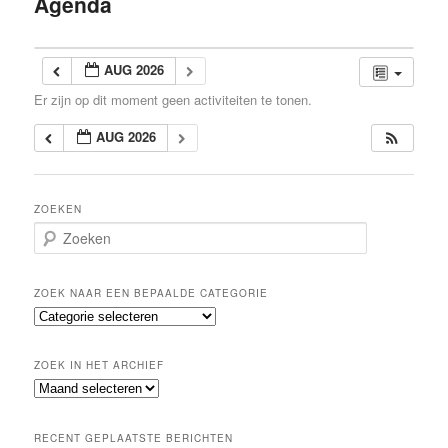
Agenda
inhoud
AUG 2026
Er zijn op dit moment geen activiteiten te tonen.
AUG 2026
ZOEKEN
Z
o
e
k
ZOEK NAAR EEN BEPAALDE CATEGORIE
e
Z
n
o
e
ZOEK IN HET ARCHIEF
k
Z
n
o
a
e
a
RECENT GEPLAATSTE BERICHTEN
k