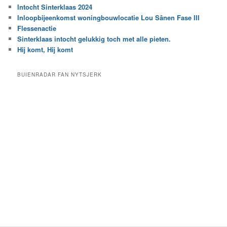
r
Intocht Sinterklaas 2024
i
e
Inloopbijeenkomst woningbouwlocatie Lou Sânen Fase III
n
e
h
Flessenactie
n
e
Sinterklaas intocht gelukkig toch met alle pieten.
b
t
e
Hij komt, Hij komt
a
p
r
a
BUIENRADAR FAN NYTSJERK
c
a
h
l
i
d
e
e
f
c
a
t
e
g
o
r
i
e