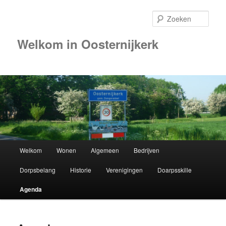
Zoek
Welkom in Oosternijkerk
Hoofdmenu
Welkom
Wonen
Algemeen
Bedrijven
Spring
Dorpsbelang
Historie
Verenigingen
Doarpsskille
naar
Agenda
de
primaire