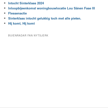
r
Intocht Sinterklaas 2024
i
e
Inloopbijeenkomst woningbouwlocatie Lou Sânen Fase III
n
e
h
Flessenactie
n
e
Sinterklaas intocht gelukkig toch met alle pieten.
b
t
e
Hij komt, Hij komt
a
p
r
a
BUIENRADAR FAN NYTSJERK
c
a
h
l
i
d
e
e
f
c
a
t
e
g
o
r
i
e