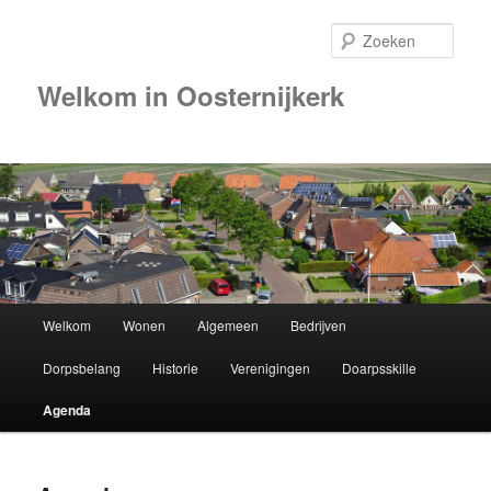
Zoek
Welkom in Oosternijkerk
Hoofdmenu
Welkom
Wonen
Algemeen
Bedrijven
Spring
Dorpsbelang
Historie
Verenigingen
Doarpsskille
naar
Agenda
de
primaire