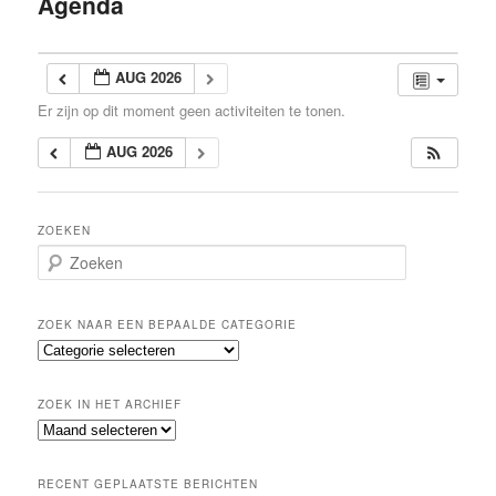
Agenda
inhoud
AUG 2026
Er zijn op dit moment geen activiteiten te tonen.
AUG 2026
ZOEKEN
Z
o
e
k
ZOEK NAAR EEN BEPAALDE CATEGORIE
e
Z
n
o
e
ZOEK IN HET ARCHIEF
k
Z
n
o
a
e
a
RECENT GEPLAATSTE BERICHTEN
k