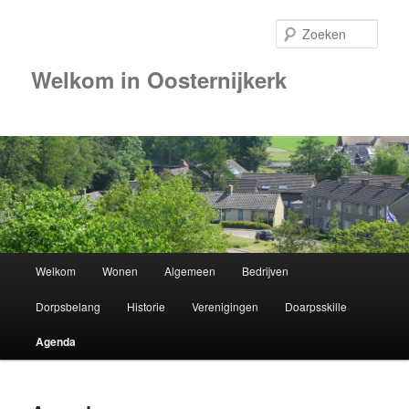
Zoek
Welkom in Oosternijkerk
Hoofdmenu
Welkom
Wonen
Algemeen
Bedrijven
Spring
Dorpsbelang
Historie
Verenigingen
Doarpsskille
naar
Agenda
de
primaire