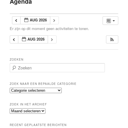
Agenda
inhoud
AUG 2026
Er zijn op dit moment geen activiteiten te tonen.
AUG 2026
ZOEKEN
Z
o
e
k
ZOEK NAAR EEN BEPAALDE CATEGORIE
e
Z
n
o
e
ZOEK IN HET ARCHIEF
k
Z
n
o
a
e
a
RECENT GEPLAATSTE BERICHTEN
k