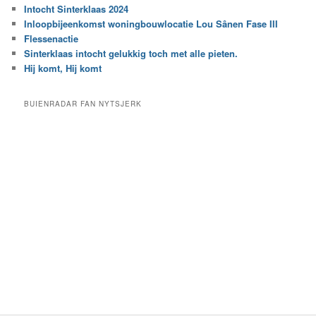
r
Intocht Sinterklaas 2024
i
e
Inloopbijeenkomst woningbouwlocatie Lou Sânen Fase III
n
e
h
Flessenactie
n
e
Sinterklaas intocht gelukkig toch met alle pieten.
b
t
e
Hij komt, Hij komt
a
p
r
a
BUIENRADAR FAN NYTSJERK
c
a
h
l
i
d
e
e
f
c
a
t
e
g
o
r
i
e