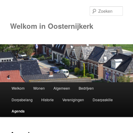
Zoek
Welkom in Oosternijkerk
Hoofdmenu
Welkom
Wonen
Algemeen
Bedrijven
Spring
Dorpsbelang
Historie
Verenigingen
Doarpsskille
naar
Agenda
de
primaire