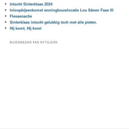
r
Intocht Sinterklaas 2024
i
e
Inloopbijeenkomst woningbouwlocatie Lou Sânen Fase III
n
e
h
Flessenactie
n
e
Sinterklaas intocht gelukkig toch met alle pieten.
b
t
e
Hij komt, Hij komt
a
p
r
a
BUIENRADAR FAN NYTSJERK
c
a
h
l
i
d
e
e
f
c
a
t
e
g
o
r
i
e