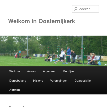
Zoek
Welkom in Oosternijkerk
Hoofdmenu
Welkom
Wonen
Algemeen
Bedrijven
Spring
Dorpsbelang
Historie
Verenigingen
Doarpsskille
naar
Agenda
de
primaire