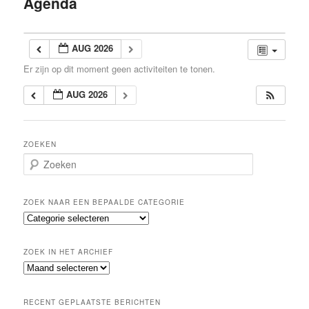
Agenda
inhoud
AUG 2026
Er zijn op dit moment geen activiteiten te tonen.
AUG 2026
ZOEKEN
Z
o
e
k
ZOEK NAAR EEN BEPAALDE CATEGORIE
e
Z
n
o
e
ZOEK IN HET ARCHIEF
k
Z
n
o
a
e
a
RECENT GEPLAATSTE BERICHTEN
k