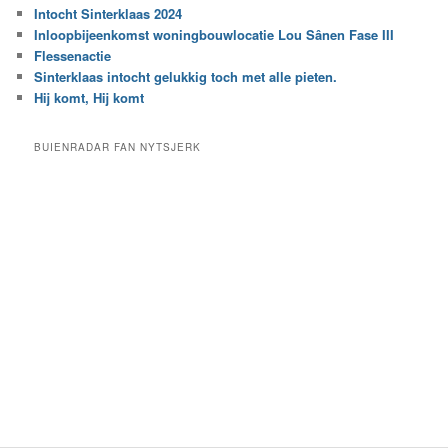
r
Intocht Sinterklaas 2024
i
e
Inloopbijeenkomst woningbouwlocatie Lou Sânen Fase III
n
e
h
Flessenactie
n
e
Sinterklaas intocht gelukkig toch met alle pieten.
b
t
e
Hij komt, Hij komt
a
p
r
a
BUIENRADAR FAN NYTSJERK
c
a
h
l
i
d
e
e
f
c
a
t
e
g
o
r
i
e