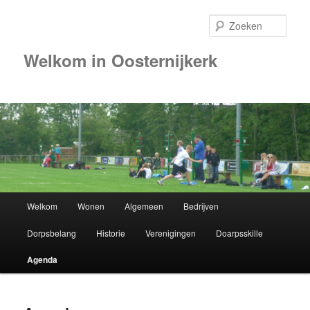
Zoek
Welkom in Oosternijkerk
Hoofdmenu
Welkom
Wonen
Algemeen
Bedrijven
Spring
Dorpsbelang
Historie
Verenigingen
Doarpsskille
naar
Agenda
de
primaire