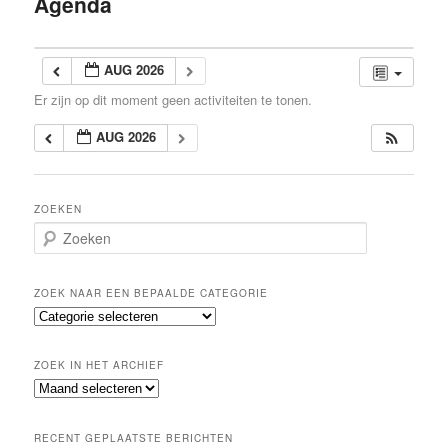
Agenda
inhoud
AUG 2026
Er zijn op dit moment geen activiteiten te tonen.
AUG 2026
ZOEKEN
Z
o
e
k
ZOEK NAAR EEN BEPAALDE CATEGORIE
e
Z
n
o
e
ZOEK IN HET ARCHIEF
k
Z
n
o
a
e
a
RECENT GEPLAATSTE BERICHTEN
k