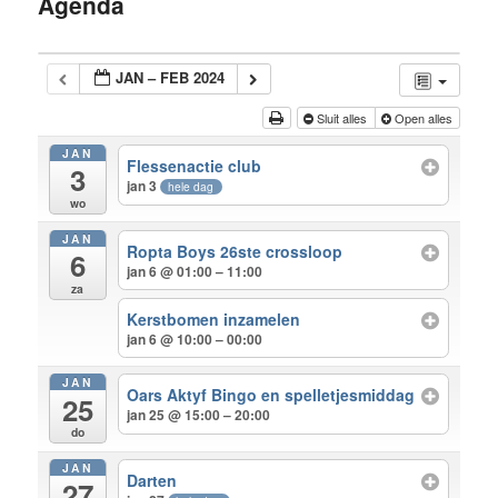
Agenda
inhoud
JAN – FEB 2024
Sluit alles
Open alles
JAN
Flessenactie club
3
jan 3
hele dag
wo
JAN
Ropta Boys 26ste crossloop
6
jan 6 @ 01:00 – 11:00
za
Kerstbomen inzamelen
jan 6 @ 10:00 – 00:00
JAN
Oars Aktyf Bingo en spelletjesmiddag
25
jan 25 @ 15:00 – 20:00
do
JAN
Darten
27