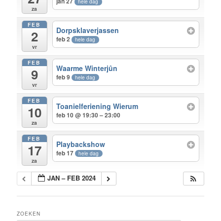
jan 27
hele dag
za
FEB
Dorpsklaverjassen
2
feb 2
hele dag
vr
FEB
Waarme Winterjûn
9
feb 9
hele dag
vr
FEB
Toanielferiening Wierum
10
feb 10 @ 19:30 – 23:00
za
FEB
Playbackshow
17
feb 17
hele dag
za
JAN – FEB 2024
ZOEKEN