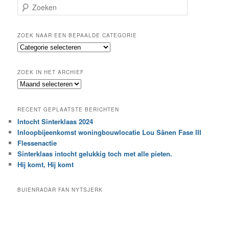
Z
o
e
k
ZOEK NAAR EEN BEPAALDE CATEGORIE
e
Z
n
o
e
ZOEK IN HET ARCHIEF
k
Z
n
o
a
e
a
RECENT GEPLAATSTE BERICHTEN
k
r
Intocht Sinterklaas 2024
i
e
Inloopbijeenkomst woningbouwlocatie Lou Sânen Fase III
n
e
h
Flessenactie
n
e
Sinterklaas intocht gelukkig toch met alle pieten.
b
t
e
Hij komt, Hij komt
a
p
r
a
BUIENRADAR FAN NYTSJERK
c
a
h
l
i
d
e
e