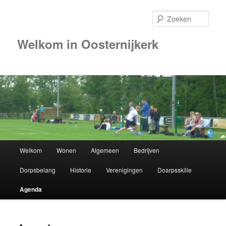
Zoek
Welkom in Oosternijkerk
Hoofdmenu
Welkom
Wonen
Algemeen
Bedrijven
Spring
Dorpsbelang
Historie
Verenigingen
Doarpsskille
naar
Agenda
de
primaire