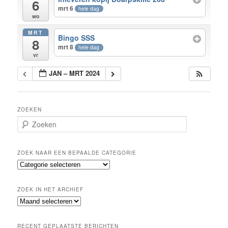
6
mrt 6
hele dag
wo
MRT
Bingo SSS
8
mrt 8
hele dag
vr
JAN – MRT 2024
ZOEKEN
Z
o
e
k
ZOEK NAAR EEN BEPAALDE CATEGORIE
e
Z
n
o
e
ZOEK IN HET ARCHIEF
k
Z
n
o
a
e
a
RECENT GEPLAATSTE BERICHTEN