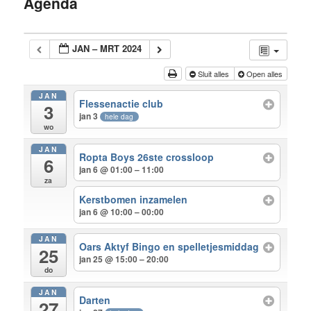
Agenda
inhoud
JAN – MRT 2024
Sluit alles
Open alles
JAN
Flessenactie club
3
jan 3
hele dag
wo
JAN
Ropta Boys 26ste crossloop
6
jan 6 @ 01:00 – 11:00
za
Kerstbomen inzamelen
jan 6 @ 10:00 – 00:00
JAN
Oars Aktyf Bingo en spelletjesmiddag
25
jan 25 @ 15:00 – 20:00
do
JAN
Darten
27