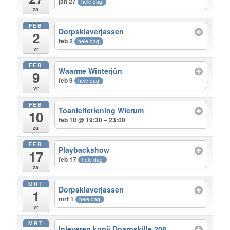
jan 27
hele dag
za
FEB
Dorpsklaverjassen
2
feb 2
hele dag
vr
FEB
Waarme Winterjûn
9
feb 9
hele dag
vr
FEB
Toanielferiening Wierum
10
feb 10 @ 19:30 – 23:00
za
FEB
Playbackshow
17
feb 17
hele dag
za
MRT
Dorpsklaverjassen
1
mrt 1
hele dag
vr
MRT
Inleveren kopij Doarpskille 208