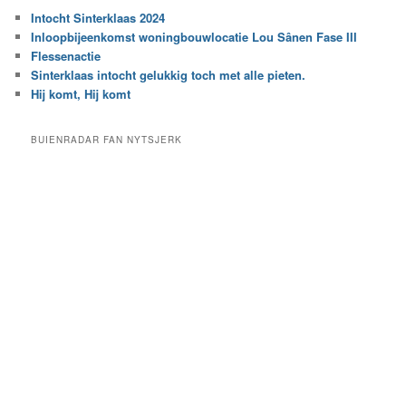
k
r
Intocht Sinterklaas 2024
i
e
Inloopbijeenkomst woningbouwlocatie Lou Sânen Fase III
n
e
h
Flessenactie
n
e
Sinterklaas intocht gelukkig toch met alle pieten.
b
t
e
Hij komt, Hij komt
a
p
r
a
BUIENRADAR FAN NYTSJERK
c
a
h
l
i
d
e
e
f
c
a
t
e
g
o
r
i
e