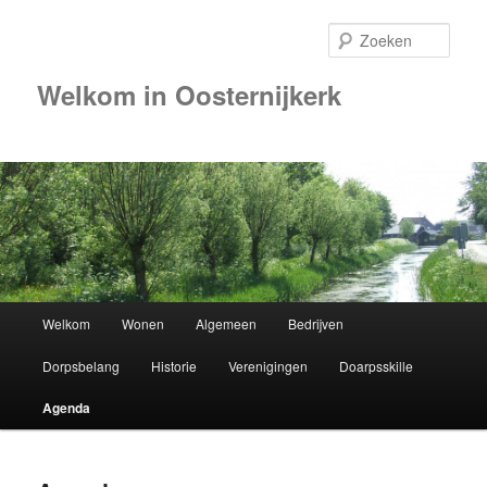
Zoek
Welkom in Oosternijkerk
Hoofdmenu
Welkom
Wonen
Algemeen
Bedrijven
Spring
Dorpsbelang
Historie
Verenigingen
Doarpsskille
naar
Agenda
de
primaire