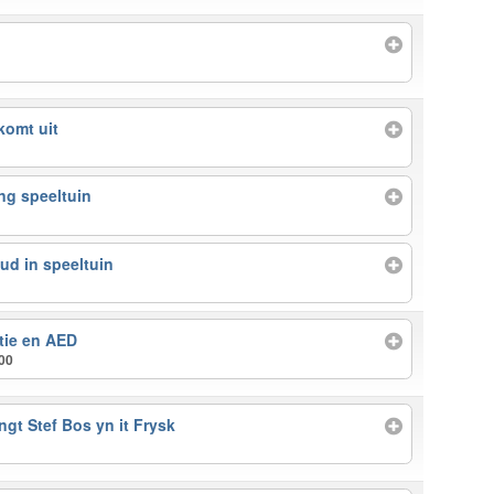
komt uit
ng speeltuin
ud in speeltuin
tie en AED
:00
ngt Stef Bos yn it Frysk