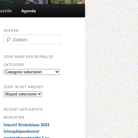
sskille
Agenda
ZOEKEN
Z
o
e
k
ZOEK NAAR EEN BEPAALDE
e
CATEGORIE
n
Z
o
e
ZOEK IN HET ARCHIEF
k
Z
n
o
a
e
a
RECENT GEPLAATSTE
k
r
i
BERICHTEN
e
n
Intocht Sinterklaas 2024
e
h
n
Inloopbijeenkomst
e
b
woningbouwlocatie Lou