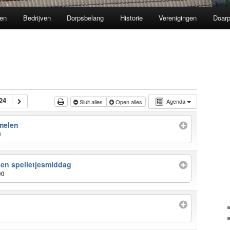
en
Bedrijven
Dorpsbelang
Historie
Verenigingen
Doarp
24
Agenda
Sluit alles
Open alles
melen
0
 en spelletjesmiddag
00