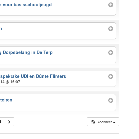
n voor basisschooljeugd
n
 Dorpsbelang in De Terp
rspektake UDI en Bûnte Flinters
 14 @ 16:07
teiten
4
Abonneer