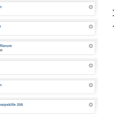
n
n
 Wierum
00
n
oarpskille 208