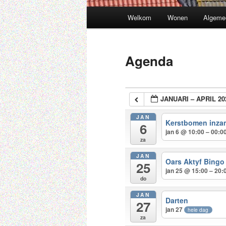
Hoofdmenu
Welkom
Wonen
Algeme
Spring
naar
Agenda
de
primaire
JANUARI – APRIL 20
inhoud
JAN
Kerstbomen inza
6
jan 6 @ 10:00 – 00:0
za
JAN
Oars Aktyf Bingo
25
jan 25 @ 15:00 – 20:
do
JAN
Darten
27
jan 27
hele dag
za