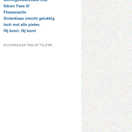
t
e
Sânen Fase III
a
p
Flessenactie
r
a
Sinterklaas intocht gelukkig
c
a
toch met alle pieten.
h
l
Hij komt, Hij komt
i
d
e
e
f
c
BUIENRADAR FAN NYTSJERK
a
t
e
g
o
r
i
e