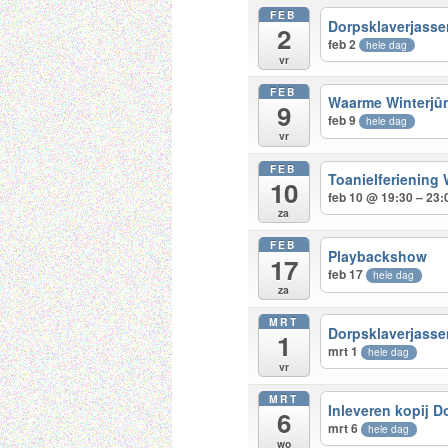
FEB
Dorpsklaverjasse
2
feb 2
hele dag
vr
FEB
Waarme Winterjû
9
feb 9
hele dag
vr
FEB
Toanielferiening
10
feb 10 @ 19:30 – 23:
za
FEB
Playbackshow
17
feb 17
hele dag
za
MRT
Dorpsklaverjasse
1
mrt 1
hele dag
vr
MRT
Inleveren kopij D
6
mrt 6
hele dag
wo