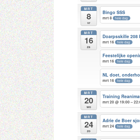
MRT
Bingo SSS
8
mrt 8
hele dag
vr
MRT
Doarpsskille 208 
16
mrt 16
hele dag
za
Feestelijke openi
mrt 16
hele dag
NL doet, onderho
mrt 16
hele dag
MRT
Training Reanima
20
mrt 20 @ 19:00 – 22
wo
MRT
Adrie de Boer sjo
24
mrt 24
hele dag
zo