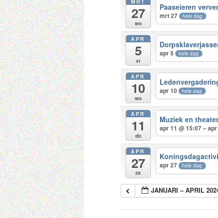
MRT
Paaseieren verve
27
mrt 27
hele dag
wo
APR
Dorpsklaverjasse
5
apr 5
hele dag
vr
APR
Ledenvergadering
10
apr 10
hele dag
wo
APR
Muziek en theate
11
apr 11 @ 15:07 – apr
do
APR
Koningsdagactivi
27
apr 27
hele dag
za
JANUARI – APRIL 202