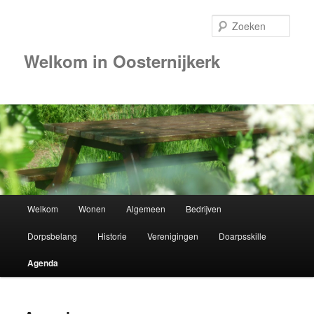
Zoek
Welkom in Oosternijkerk
Hoofdmenu
Welkom
Wonen
Algemeen
Bedrijven
Spring
Dorpsbelang
Historie
Verenigingen
Doarpsskille
naar
Agenda
de
primaire