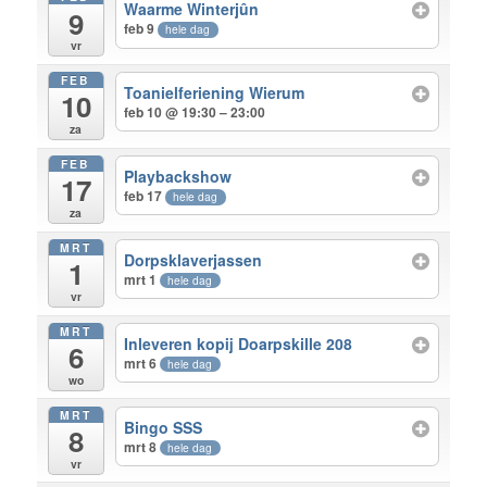
Waarme Winterjûn
9
feb 9
hele dag
vr
FEB
Toanielferiening Wierum
10
feb 10 @ 19:30 – 23:00
za
FEB
Playbackshow
17
feb 17
hele dag
za
MRT
Dorpsklaverjassen
1
mrt 1
hele dag
vr
MRT
Inleveren kopij Doarpskille 208
6
mrt 6
hele dag
wo
MRT
Bingo SSS
8
mrt 8
hele dag
vr