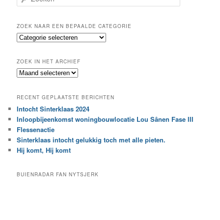
o
e
k
ZOEK NAAR EEN BEPAALDE CATEGORIE
e
Z
n
o
e
ZOEK IN HET ARCHIEF
k
Z
n
o
a
e
a
RECENT GEPLAATSTE BERICHTEN
k
r
Intocht Sinterklaas 2024
i
e
Inloopbijeenkomst woningbouwlocatie Lou Sânen Fase III
n
e
h
Flessenactie
n
e
Sinterklaas intocht gelukkig toch met alle pieten.
b
t
e
Hij komt, Hij komt
a
p
r
a
BUIENRADAR FAN NYTSJERK
c
a
h
l
i
d
e
e
f
c