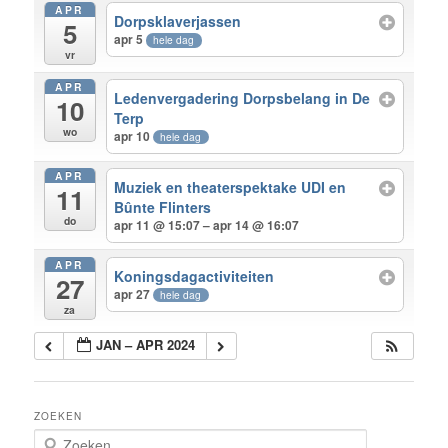
APR
Dorpsklaverjassen
5
apr 5
hele dag
vr
APR
Ledenvergadering Dorpsbelang in De
10
Terp
wo
apr 10
hele dag
APR
Muziek en theaterspektake UDI en
11
Bûnte Flinters
do
apr 11 @ 15:07 – apr 14 @ 16:07
APR
Koningsdagactiviteiten
27
apr 27
hele dag
za
JAN – APR 2024
ZOEKEN
Z