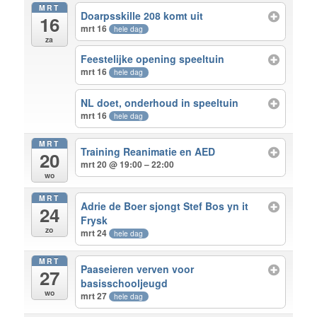
MRT
Doarpsskille 208 komt uit
16
mrt 16
hele dag
za
Feestelijke opening speeltuin
mrt 16
hele dag
NL doet, onderhoud in speeltuin
mrt 16
hele dag
MRT
Training Reanimatie en AED
20
mrt 20 @ 19:00 – 22:00
wo
MRT
Adrie de Boer sjongt Stef Bos yn it
24
Frysk
zo
mrt 24
hele dag
MRT
Paaseieren verven voor
27
basisschooljeugd
wo
mrt 27
hele dag