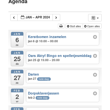
Agenda
inhoud
JAN – APR 2024
Sluit alles
Open alles
JAN
Kerstbomen inzamelen
6
jan 6 @ 10:00 – 00:00
za
JAN
Oars Aktyf Bingo en spelletjesmiddag
25
jan 25 @ 15:00 – 20:00
do
JAN
Darten
27
jan 27
hele dag
za
FEB
Dorpsklaverjassen
2
feb 2
hele dag
vr
FEB