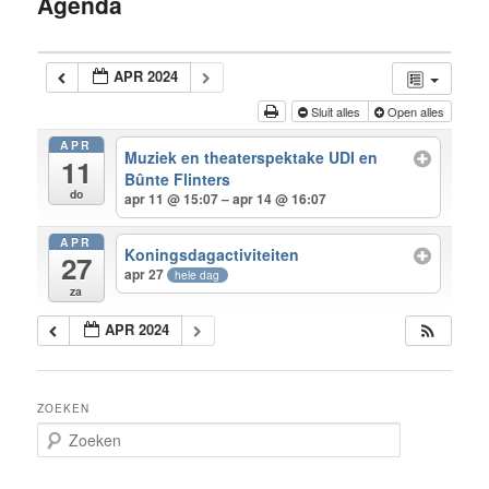
Agenda
inhoud
APR 2024
Sluit alles
Open alles
APR
Muziek en theaterspektake UDI en
11
Bûnte Flinters
do
apr 11 @ 15:07 – apr 14 @ 16:07
APR
Koningsdagactiviteiten
27
apr 27
hele dag
za
APR 2024
ZOEKEN
Z
o
e