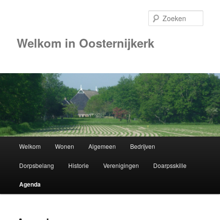
Zoek
Welkom in Oosternijkerk
Hoofdmenu
Welkom
Wonen
Algemeen
Bedrijven
Spring
Dorpsbelang
Historie
Verenigingen
Doarpsskille
naar
Agenda
de
primaire