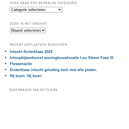
k
ZOEK NAAR EEN BEPAALDE CATEGORIE
e
Z
n
o
e
ZOEK IN HET ARCHIEF
k
Z
n
o
a
e
a
RECENT GEPLAATSTE BERICHTEN
k
r
Intocht Sinterklaas 2024
i
e
Inloopbijeenkomst woningbouwlocatie Lou Sânen Fase III
n
e
h
Flessenactie
n
e
Sinterklaas intocht gelukkig toch met alle pieten.
b
t
e
Hij komt, Hij komt
a
p
r
a
BUIENRADAR FAN NYTSJERK
c
a
h
l
i
d
e
e
f
c
a
t