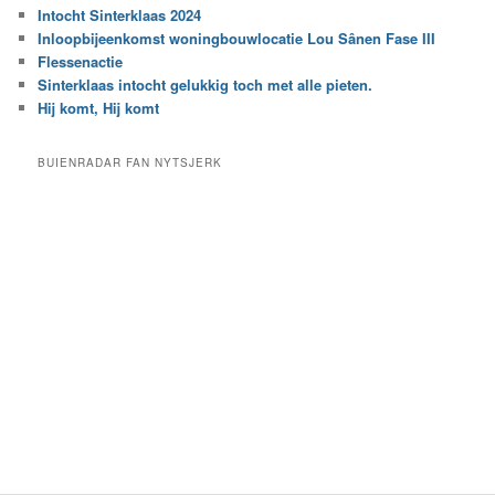
r
Intocht Sinterklaas 2024
i
e
Inloopbijeenkomst woningbouwlocatie Lou Sânen Fase III
n
e
h
Flessenactie
n
e
Sinterklaas intocht gelukkig toch met alle pieten.
b
t
e
Hij komt, Hij komt
a
p
r
a
BUIENRADAR FAN NYTSJERK
c
a
h
l
i
d
e
e
f
c
a
t
e
g
o
r
i
e