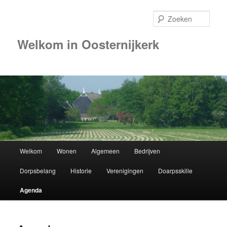
Zoek
Welkom in Oosternijkerk
Hoofdmenu
Welkom
Wonen
Algemeen
Bedrijven
Spring
Dorpsbelang
Historie
Verenigingen
Doarpsskille
naar
Agenda
de
primaire