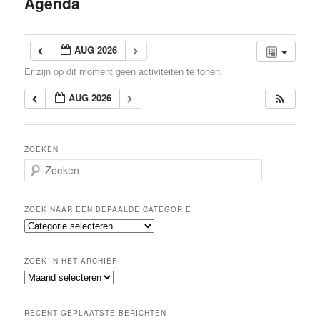
Agenda
inhoud
AUG 2026
Er zijn op dit moment geen activiteiten te tonen.
AUG 2026
ZOEKEN
Z
o
e
k
ZOEK NAAR EEN BEPAALDE CATEGORIE
e
Z
n
o
e
ZOEK IN HET ARCHIEF
k
Z
n
o
a
e
a
RECENT GEPLAATSTE BERICHTEN
k