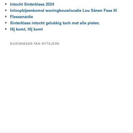
r
Intocht Sinterklaas 2024
i
e
Inloopbijeenkomst woningbouwlocatie Lou Sânen Fase III
n
e
h
Flessenactie
n
e
Sinterklaas intocht gelukkig toch met alle pieten.
b
t
e
Hij komt, Hij komt
a
p
r
a
BUIENRADAR FAN NYTSJERK
c
a
h
l
i
d
e
e
f
c
a
t
e
g
o
r
i
e