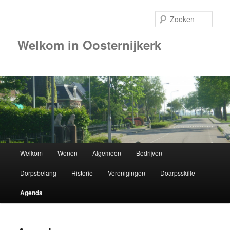
Zoek
Welkom in Oosternijkerk
Hoofdmenu
Welkom
Wonen
Algemeen
Bedrijven
Spring
Dorpsbelang
Historie
Verenigingen
Doarpsskille
naar
Agenda
de
primaire