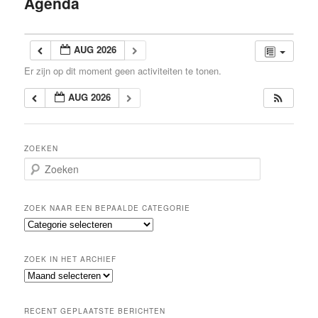
Agenda
inhoud
AUG 2026
Er zijn op dit moment geen activiteiten te tonen.
AUG 2026
ZOEKEN
Z
o
e
k
ZOEK NAAR EEN BEPAALDE CATEGORIE
e
Z
n
o
e
ZOEK IN HET ARCHIEF
k
Z
n
o
a
e
a
RECENT GEPLAATSTE BERICHTEN
k