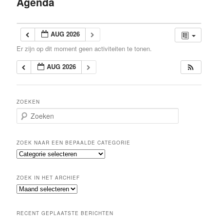
Agenda
inhoud
AUG 2026
Er zijn op dit moment geen activiteiten te tonen.
AUG 2026
ZOEKEN
Z
o
e
k
ZOEK NAAR EEN BEPAALDE CATEGORIE
e
Z
n
o
e
ZOEK IN HET ARCHIEF
k
Z
n
o
a
e
a
RECENT GEPLAATSTE BERICHTEN
k