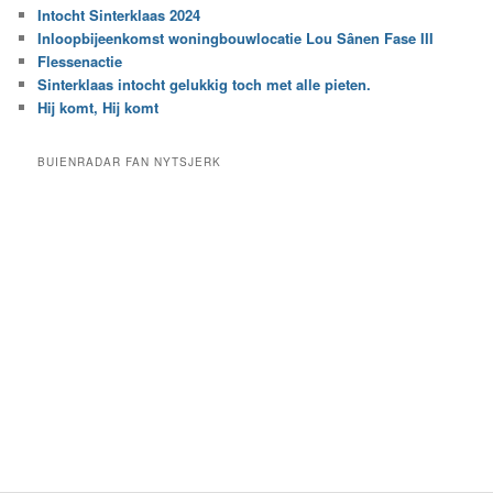
r
Intocht Sinterklaas 2024
i
e
Inloopbijeenkomst woningbouwlocatie Lou Sânen Fase III
n
e
h
Flessenactie
n
e
Sinterklaas intocht gelukkig toch met alle pieten.
b
t
e
Hij komt, Hij komt
a
p
r
a
BUIENRADAR FAN NYTSJERK
c
a
h
l
i
d
e
e
f
c
a
t
e
g
o
r
i
e