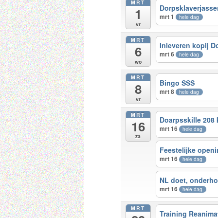
MRT
Dorpsklaverjasse
1
mrt 1
hele dag
vr
MRT
Inleveren kopij D
6
mrt 6
hele dag
wo
MRT
Bingo SSS
8
mrt 8
hele dag
vr
MRT
Doarpsskille 208 
16
mrt 16
hele dag
za
Feestelijke openi
mrt 16
hele dag
NL doet, onderho
mrt 16
hele dag
MRT
Training Reanima