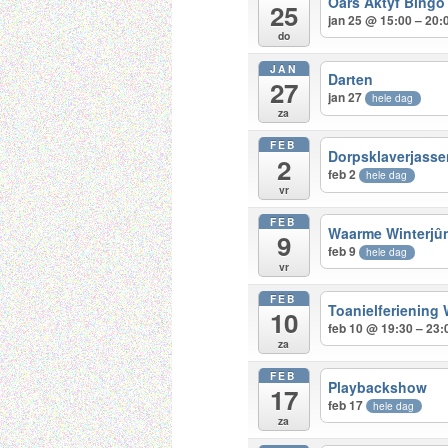
Oars Aktyf Bingo
25
jan 25 @ 15:00 – 20:
do
JAN
Darten
27
jan 27
hele dag
za
FEB
Dorpsklaverjasse
2
feb 2
hele dag
vr
FEB
Waarme Winterjû
9
feb 9
hele dag
vr
FEB
Toanielferiening
10
feb 10 @ 19:30 – 23:
za
FEB
Playbackshow
17
feb 17
hele dag
za