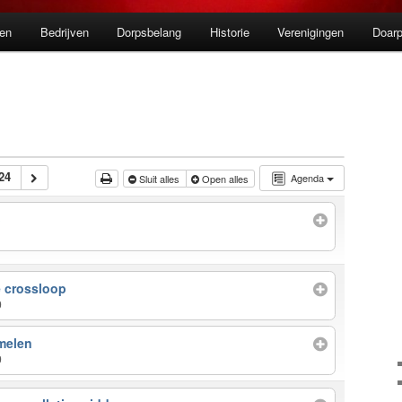
en
Bedrijven
Dorpsbelang
Historie
Verenigingen
Doarp
24
Agenda
Sluit alles
Open alles
b
 crossloop
0
melen
0