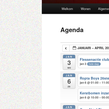
Hoofdmenu
Welkom
Wonen
Algeme
Spring
naar
Agenda
de
primaire
JANUARI – APRIL 20
inhoud
JAN
Flessenactie clu
3
jan 3
hele dag
wo
JAN
Ropta Boys 26ste
6
jan 6 @ 01:00 – 11:0
za
Kerstbomen inza
jan 6 @ 10:00 – 00:0
JAN