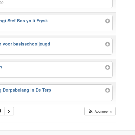
:00
ngt Stef Bos yn it Frysk
n voor basisschooljeugd
n
 Dorpsbelang in De Terp
4
Abonneer