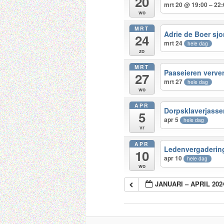
20
mrt 20 @ 19:00 – 22
wo
MRT
Adrie de Boer sjo
24
mrt 24
hele dag
zo
MRT
Paaseieren verve
27
mrt 27
hele dag
wo
APR
Dorpsklaverjasse
5
apr 5
hele dag
vr
APR
Ledenvergadering
10
apr 10
hele dag
wo
JANUARI – APRIL 202