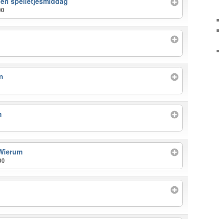
 en spelletjesmiddag
00
n
n
 Wierum
00