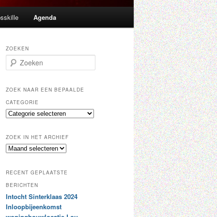
sskille
Agenda
ZOEKEN
Z
o
e
k
ZOEK NAAR EEN BEPAALDE
e
CATEGORIE
n
Z
o
e
ZOEK IN HET ARCHIEF
k
Z
n
o
a
e
a
RECENT GEPLAATSTE
k
r
i
BERICHTEN
e
n
Intocht Sinterklaas 2024
e
h
n
Inloopbijeenkomst
e
b
woningbouwlocatie Lou