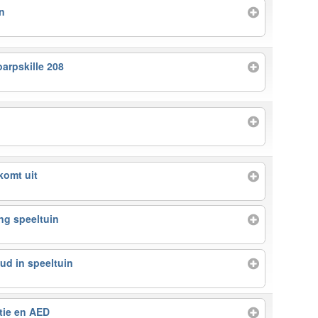
n
oarpskille 208
komt uit
ng speeltuin
ud in speeltuin
tie en AED