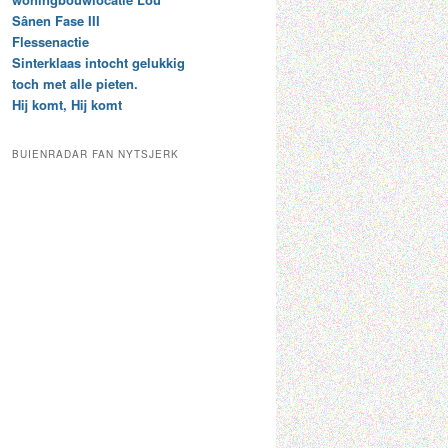
t
e
Sânen Fase III
a
p
Flessenactie
r
a
Sinterklaas intocht gelukkig
c
a
toch met alle pieten.
h
l
Hij komt, Hij komt
i
d
e
e
f
c
BUIENRADAR FAN NYTSJERK
a
t
e
g
o
r
i
e