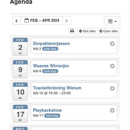
Agenda
inhoud
FEB – APR 2024
Sluit alles
Open alles
FEB
Dorpsklaverjassen
2
feb 2
hele dag
vr
FEB
Waarme Winterjûn
9
feb 9
hele dag
vr
FEB
Toanielferiening Wierum
10
feb 10 @ 19:30 – 23:00
za
FEB
Playbackshow
17
feb 17
hele dag
za
MRT