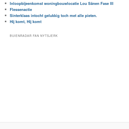
Inloopbijeenkomst woningbouwlocatie Lou Sânen Fase III
n
e
h
Flessenactie
n
e
Sinterklaas intocht gelukkig toch met alle pieten.
b
t
e
Hij komt, Hij komt
a
p
r
a
BUIENRADAR FAN NYTSJERK
c
a
h
l
i
d
e
e
f
c
a
t
e
g
o
r
i
e