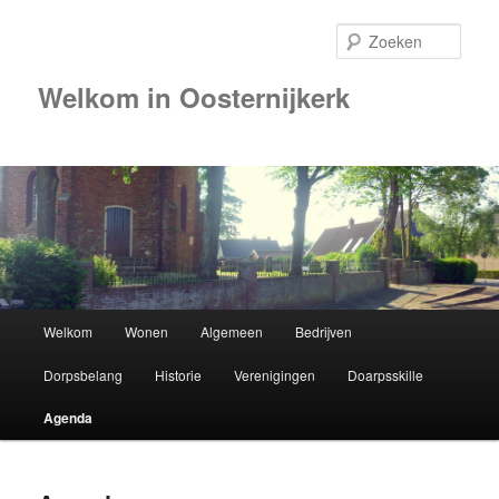
Zoek
Welkom in Oosternijkerk
Hoofdmenu
Welkom
Wonen
Algemeen
Bedrijven
Spring
Dorpsbelang
Historie
Verenigingen
Doarpsskille
naar
Agenda
de
primaire