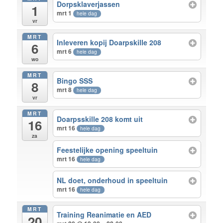
Dorpsklaverjassen
1
mrt 1
hele dag
vr
MRT
Inleveren kopij Doarpskille 208
6
mrt 6
hele dag
wo
MRT
Bingo SSS
8
mrt 8
hele dag
vr
MRT
Doarpsskille 208 komt uit
16
mrt 16
hele dag
za
Feestelijke opening speeltuin
mrt 16
hele dag
NL doet, onderhoud in speeltuin
mrt 16
hele dag
MRT
Training Reanimatie en AED
20