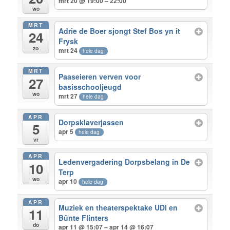
mrt 20 @ 19:00 – 22:00
wo
MRT
Adrie de Boer sjongt Stef Bos yn it
24
Frysk
zo
mrt 24
hele dag
MRT
Paaseieren verven voor
27
basisschooljeugd
wo
mrt 27
hele dag
APR
Dorpsklaverjassen
5
apr 5
hele dag
vr
APR
Ledenvergadering Dorpsbelang in De
10
Terp
wo
apr 10
hele dag
APR
Muziek en theaterspektake UDI en
11
Bûnte Flinters
do
apr 11 @ 15:07 – apr 14 @ 16:07