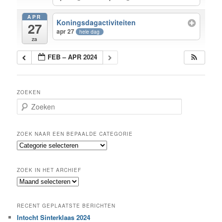
APR
Koningsdagactiviteiten
27
apr 27
hele dag
za
FEB – APR 2024
ZOEKEN
Z
o
e
k
ZOEK NAAR EEN BEPAALDE CATEGORIE
e
Z
n
o
e
ZOEK IN HET ARCHIEF
k
Z
n
o
a
e
a
RECENT GEPLAATSTE BERICHTEN
k
r
Intocht Sinterklaas 2024
i
e