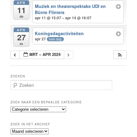
APR
Muziek en theaterspektake UDI en
11
Bûnte Flinters
do
apr 11 @ 15:07 – apr 14 @ 16:07
APR
Koningsdagactiviteiten
27
apr 27
hele dag
za
MRT – APR 2024
ZOEKEN
Z
o
e
k
ZOEK NAAR EEN BEPAALDE CATEGORIE
e
Z
n
o
e
ZOEK IN HET ARCHIEF
k
Z
n
o