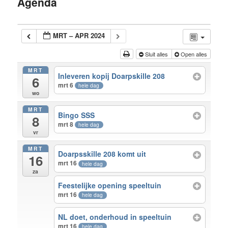
Agenda
inhoud
MRT – APR 2024
Sluit alles
Open alles
MRT
Inleveren kopij Doarpskille 208
6
mrt 6
hele dag
wo
MRT
Bingo SSS
8
mrt 8
hele dag
vr
MRT
Doarpsskille 208 komt uit
16
mrt 16
hele dag
za
Feestelijke opening speeltuin
mrt 16
hele dag
NL doet, onderhoud in speeltuin
mrt 16
hele dag