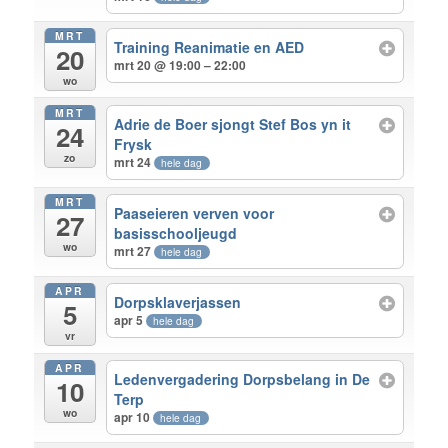
MRT
Training Reanimatie en AED
20
mrt 20 @ 19:00 – 22:00
wo
MRT
Adrie de Boer sjongt Stef Bos yn it
24
Frysk
zo
mrt 24
hele dag
MRT
Paaseieren verven voor
27
basisschooljeugd
wo
mrt 27
hele dag
APR
Dorpsklaverjassen
5
apr 5
hele dag
vr
APR
Ledenvergadering Dorpsbelang in De
10
Terp
wo
apr 10
hele dag