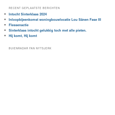
a
e
a
RECENT GEPLAATSTE BERICHTEN
k
r
Intocht Sinterklaas 2024
i
e
Inloopbijeenkomst woningbouwlocatie Lou Sânen Fase III
n
e
h
Flessenactie
n
e
Sinterklaas intocht gelukkig toch met alle pieten.
b
t
e
Hij komt, Hij komt
a
p
r
a
BUIENRADAR FAN NYTSJERK
c
a
h
l
i
d
e
e
f
c
a
t
e
g
o
r
i
e