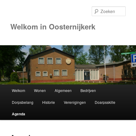
Zoek
Welkom in Oosternijkerk
Hoofdmenu
Welkom
Wonen
Algemeen
Bedrijven
Spring
Dorpsbelang
Historie
Verenigingen
Doarpsskille
naar
Agenda
de
primaire