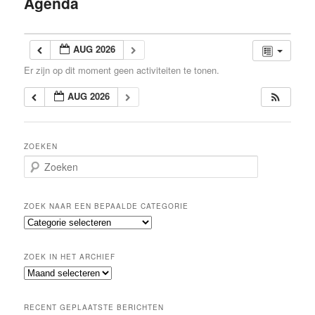
Agenda
inhoud
AUG 2026
Er zijn op dit moment geen activiteiten te tonen.
AUG 2026
ZOEKEN
Z
o
e
k
ZOEK NAAR EEN BEPAALDE CATEGORIE
e
Z
n
o
e
ZOEK IN HET ARCHIEF
k
Z
n
o
a
e
a
RECENT GEPLAATSTE BERICHTEN
k