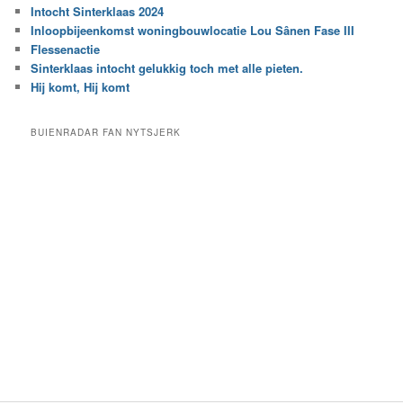
r
Intocht Sinterklaas 2024
i
e
Inloopbijeenkomst woningbouwlocatie Lou Sânen Fase III
n
e
h
Flessenactie
n
e
Sinterklaas intocht gelukkig toch met alle pieten.
b
t
e
Hij komt, Hij komt
a
p
r
a
BUIENRADAR FAN NYTSJERK
c
a
h
l
i
d
e
e
f
c
a
t
e
g
o
r
i
e