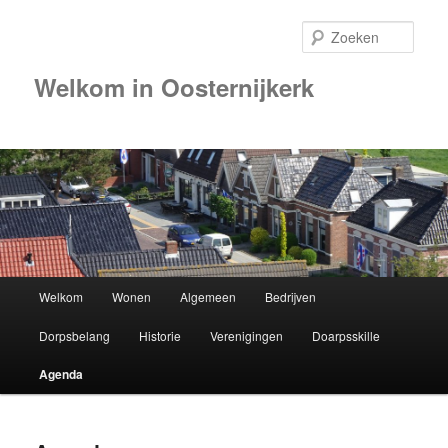
Zoek
Welkom in Oosternijkerk
Hoofdmenu
Welkom
Wonen
Algemeen
Bedrijven
Spring
Dorpsbelang
Historie
Verenigingen
Doarpsskille
naar
Agenda
de
primaire