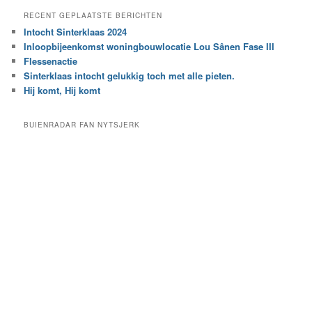
e
a
RECENT GEPLAATSTE BERICHTEN
k
r
Intocht Sinterklaas 2024
i
e
Inloopbijeenkomst woningbouwlocatie Lou Sânen Fase III
n
e
h
Flessenactie
n
e
Sinterklaas intocht gelukkig toch met alle pieten.
b
t
e
Hij komt, Hij komt
a
p
r
a
BUIENRADAR FAN NYTSJERK
c
a
h
l
i
d
e
e
f
c
a
t
e
g
o
r
i
e