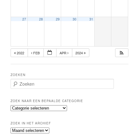
27
28
29
30
31
2022
FEB
APR
2024
ZOEKEN
Z
o
e
k
ZOEK NAAR EEN BEPAALDE CATEGORIE
e
Z
n
o
e
ZOEK IN HET ARCHIEF
k
Z
n
o
a