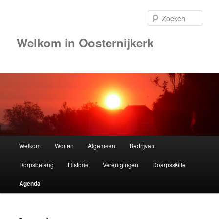
Zoek
Welkom in Oosternijkerk
Hoofdmenu
Welkom
Wonen
Algemeen
Bedrijven
Spring
Dorpsbelang
Historie
Verenigingen
Doarpsskille
naar
Agenda
de
primaire