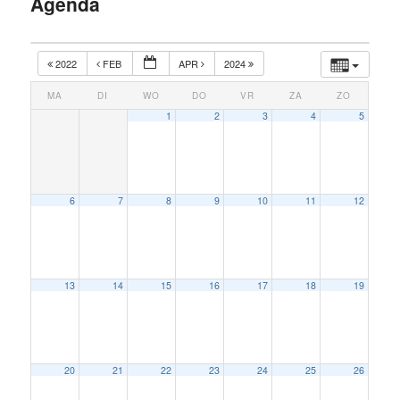
Agenda
inhoud
2022
FEB
APR
2024
MA
DI
WO
DO
VR
ZA
ZO
1
2
3
4
5
6
7
8
9
10
11
12
13
14
15
16
17
18
19
20
21
22
23
24
25
26