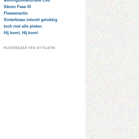
t
e
Sânen Fase III
a
p
Flessenactie
r
a
Sinterklaas intocht gelukkig
c
a
toch met alle pieten.
h
l
Hij komt, Hij komt
i
d
e
e
f
c
BUIENRADAR FAN NYTSJERK
a
t
e
g
o
r
i
e