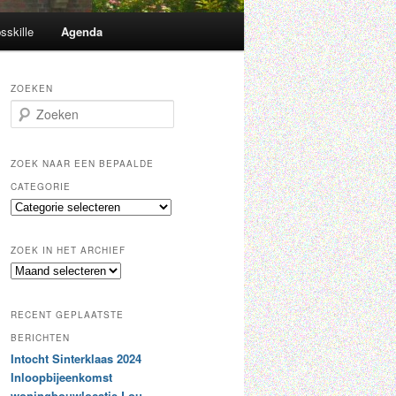
sskille
Agenda
ZOEKEN
Z
o
e
k
ZOEK NAAR EEN BEPAALDE
e
CATEGORIE
n
Z
o
e
ZOEK IN HET ARCHIEF
k
Z
n
o
a
e
a
RECENT GEPLAATSTE
k
r
i
BERICHTEN
e
n
Intocht Sinterklaas 2024
e
h
n
Inloopbijeenkomst
e
b
woningbouwlocatie Lou