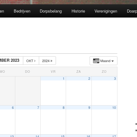
en
Bedrijven
Dorpsbelang
Historie
Verenigingen
Doarp
BER 2023
OKT
2024
Maand
WO
DO
VR
ZA
ZO
1
2
3
6
7
8
9
10
13
14
15
16
17