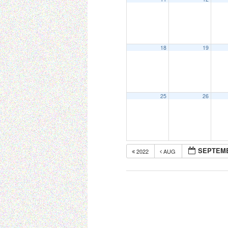
18
19
25
26
SEPTEMB
2022
AUG