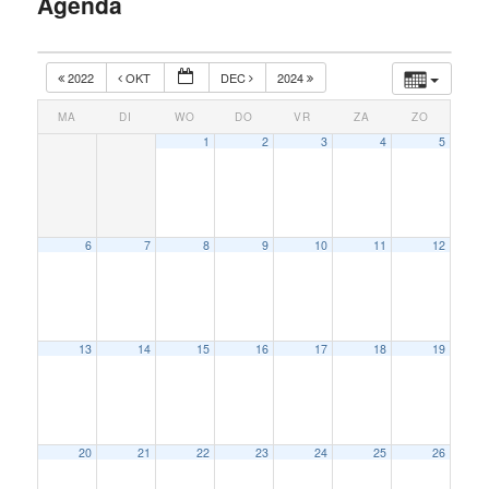
Agenda
inhoud
2022
OKT
DEC
2024
MA
DI
WO
DO
VR
ZA
ZO
1
2
3
4
5
6
7
8
9
10
11
12
13
14
15
16
17
18
19
20
21
22
23
24
25
26