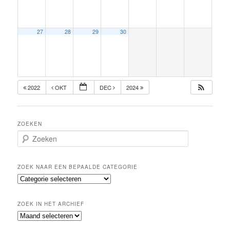
27
28
29
30
2022
OKT
DEC
2024
ZOEKEN
Z
o
e
k
ZOEK NAAR EEN BEPAALDE CATEGORIE
e
Z
n
o
e
ZOEK IN HET ARCHIEF
k
Z
n
o
a