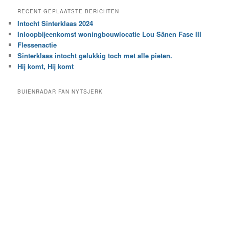
e
a
RECENT GEPLAATSTE BERICHTEN
k
r
Intocht Sinterklaas 2024
i
e
Inloopbijeenkomst woningbouwlocatie Lou Sânen Fase III
n
e
h
Flessenactie
n
e
Sinterklaas intocht gelukkig toch met alle pieten.
b
t
e
Hij komt, Hij komt
a
p
r
a
BUIENRADAR FAN NYTSJERK
c
a
h
l
i
d
e
e
f
c
a
t
e
g
o
r
i
e