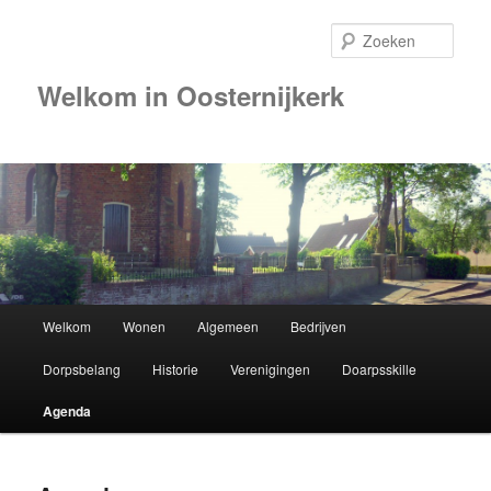
Zoek
Welkom in Oosternijkerk
Hoofdmenu
Welkom
Wonen
Algemeen
Bedrijven
Spring
Dorpsbelang
Historie
Verenigingen
Doarpsskille
naar
Agenda
de
primaire