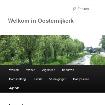
Zoek
Welkom in Oosternijkerk
Hoofdmenu
Welkom
Wonen
Algemeen
Bedrijven
Spring
Dorpsbelang
Historie
Verenigingen
Doarpsskille
naar
Agenda
de
primaire