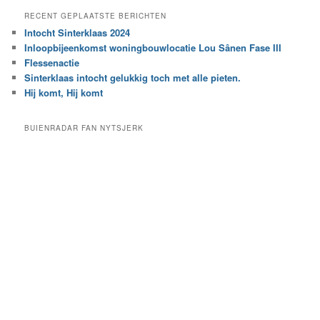
e
a
RECENT GEPLAATSTE BERICHTEN
k
r
Intocht Sinterklaas 2024
i
e
Inloopbijeenkomst woningbouwlocatie Lou Sânen Fase III
n
e
h
Flessenactie
n
e
Sinterklaas intocht gelukkig toch met alle pieten.
b
t
e
Hij komt, Hij komt
a
p
r
a
BUIENRADAR FAN NYTSJERK
c
a
h
l
i
d
e
e
f
c
a
t
e
g
o
r
i
e