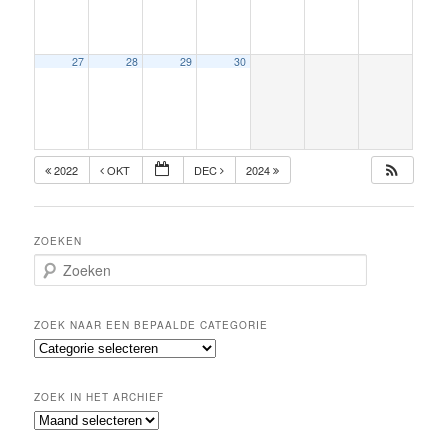
27
28
29
30
2022
OKT
DEC
2024
ZOEKEN
Z
o
e
k
ZOEK NAAR EEN BEPAALDE CATEGORIE
e
Z
n
o
e
ZOEK IN HET ARCHIEF
k
Z
n
o
a