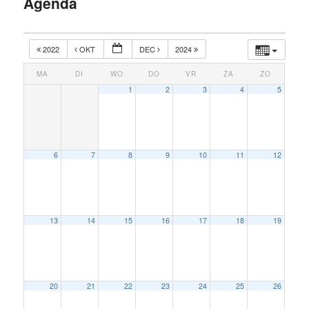
Agenda
inhoud
2022
OKT
DEC
2024
MA
DI
WO
DO
VR
ZA
ZO
1
2
3
4
5
6
7
8
9
10
11
12
13
14
15
16
17
18
19
20
21
22
23
24
25
26