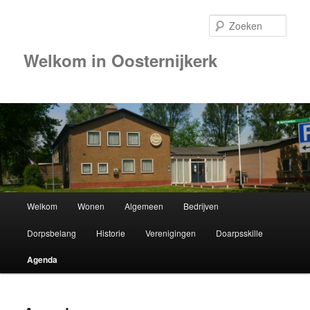
Zoek
Welkom in Oosternijkerk
Hoofdmenu
Welkom
Wonen
Algemeen
Bedrijven
Spring
Dorpsbelang
Historie
Verenigingen
Doarpsskille
naar
Agenda
de
primaire