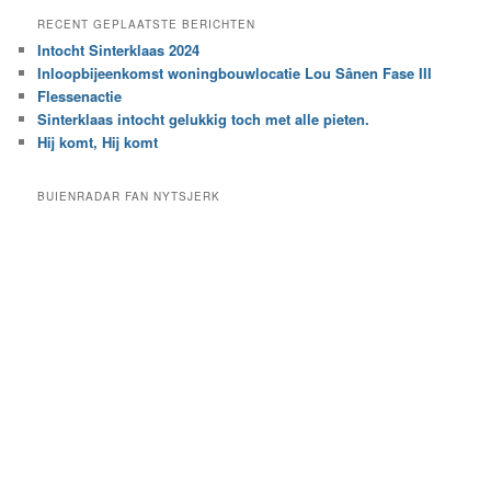
e
a
RECENT GEPLAATSTE BERICHTEN
k
r
Intocht Sinterklaas 2024
i
e
Inloopbijeenkomst woningbouwlocatie Lou Sânen Fase III
n
e
h
Flessenactie
n
e
Sinterklaas intocht gelukkig toch met alle pieten.
b
t
e
Hij komt, Hij komt
a
p
r
a
BUIENRADAR FAN NYTSJERK
c
a
h
l
i
d
e
e
f
c
a
t
e
g
o
r
i
e