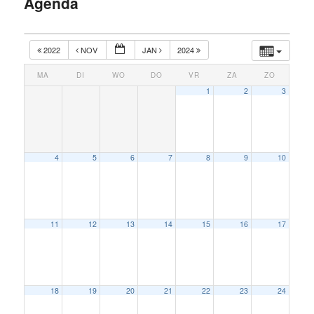
Agenda
inhoud
2022
NOV
JAN
2024
MA
DI
WO
DO
VR
ZA
ZO
1
2
3
4
5
6
7
8
9
10
11
12
13
14
15
16
17
18
19
20
21
22
23
24