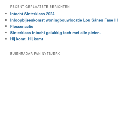
e
a
RECENT GEPLAATSTE BERICHTEN
k
r
Intocht Sinterklaas 2024
i
e
Inloopbijeenkomst woningbouwlocatie Lou Sânen Fase III
n
e
h
Flessenactie
n
e
Sinterklaas intocht gelukkig toch met alle pieten.
b
t
e
Hij komt, Hij komt
a
p
r
a
BUIENRADAR FAN NYTSJERK
c
a
h
l
i
d
e
e
f
c
a
t
e
g
o
r
i
e