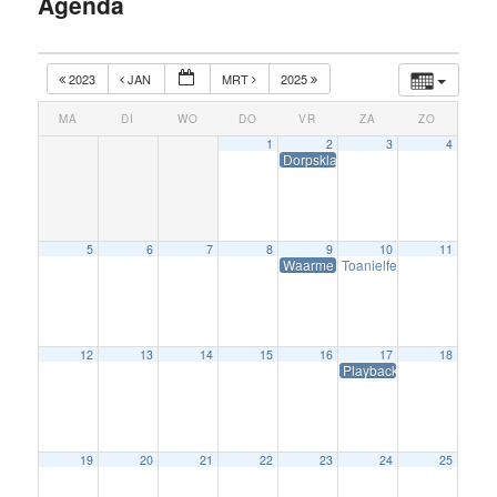
Agenda
inhoud
2023
JAN
MRT
2025
MA
DI
WO
DO
VR
ZA
ZO
1
2
3
4
Dorpsklaverjassen
5
6
7
8
9
10
11
Waarme Winterjûn
Toanielferiening Wierum
12
13
14
15
16
17
18
Playbackshow
19
20
21
22
23
24
25