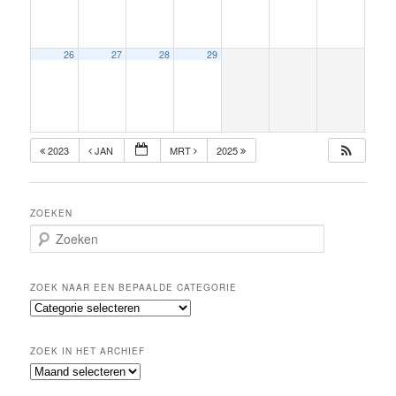
26
27
28
29
2023
JAN
MRT
2025
ZOEKEN
Z
o
e
k
ZOEK NAAR EEN BEPAALDE CATEGORIE
e
Z
n
o
e
ZOEK IN HET ARCHIEF
k
Z
n
o
a