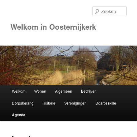
Zoek
Welkom in Oosternijkerk
Hoofdmenu
Welkom
Wonen
Algemeen
Bedrijven
Spring
Dorpsbelang
Historie
Verenigingen
Doarpsskille
naar
Agenda
de
primaire