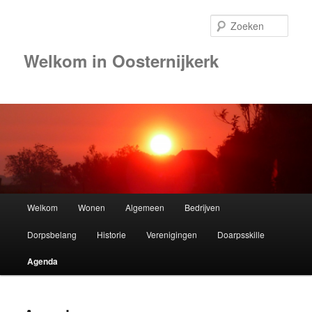
Zoek
Welkom in Oosternijkerk
Hoofdmenu
Welkom
Wonen
Algemeen
Bedrijven
Spring
Dorpsbelang
Historie
Verenigingen
Doarpsskille
naar
Agenda
de
primaire