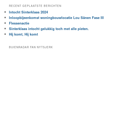
e
a
RECENT GEPLAATSTE BERICHTEN
k
r
Intocht Sinterklaas 2024
i
e
Inloopbijeenkomst woningbouwlocatie Lou Sânen Fase III
n
e
h
Flessenactie
n
e
Sinterklaas intocht gelukkig toch met alle pieten.
b
t
e
Hij komt, Hij komt
a
p
r
a
BUIENRADAR FAN NYTSJERK
c
a
h
l
i
d
e
e
f
c
a
t
e
g
o
r
i
e