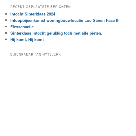
e
a
RECENT GEPLAATSTE BERICHTEN
k
r
Intocht Sinterklaas 2024
i
e
Inloopbijeenkomst woningbouwlocatie Lou Sânen Fase III
n
e
h
Flessenactie
n
e
Sinterklaas intocht gelukkig toch met alle pieten.
b
t
e
Hij komt, Hij komt
a
p
r
a
BUIENRADAR FAN NYTSJERK
c
a
h
l
i
d
e
e
f
c
a
t
e
g
o
r
i
e