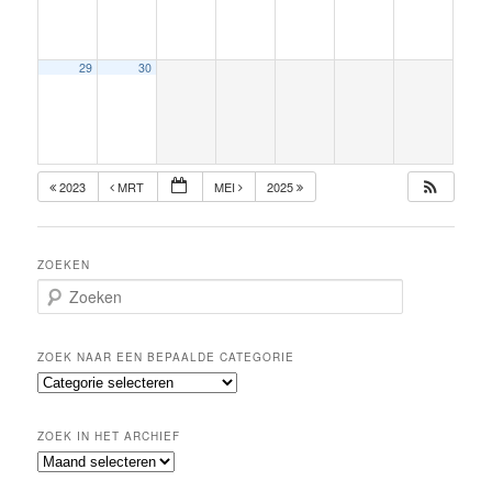
29
30
2023
MRT
MEI
2025
ZOEKEN
Z
o
e
k
ZOEK NAAR EEN BEPAALDE CATEGORIE
e
Z
n
o
e
ZOEK IN HET ARCHIEF
k
Z
n
o
a