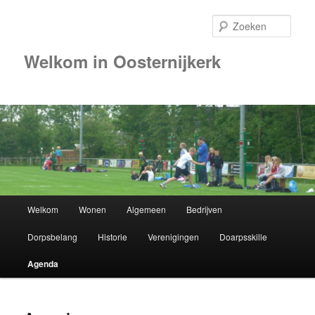
Zoek
Welkom in Oosternijkerk
Hoofdmenu
Welkom
Wonen
Algemeen
Bedrijven
Spring
Dorpsbelang
Historie
Verenigingen
Doarpsskille
naar
Agenda
de
primaire