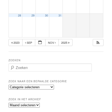
28
29
30
31
2023
SEP
NOV
2025
ZOEKEN
Z
o
e
k
ZOEK NAAR EEN BEPAALDE CATEGORIE
e
Z
n
o
e
ZOEK IN HET ARCHIEF
k
Z
n
o
a