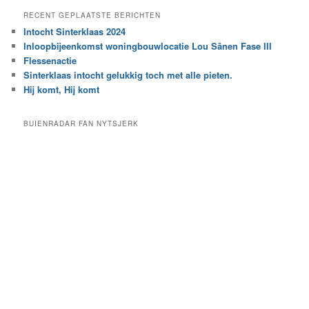
e
a
RECENT GEPLAATSTE BERICHTEN
k
r
Intocht Sinterklaas 2024
i
e
Inloopbijeenkomst woningbouwlocatie Lou Sânen Fase III
n
e
h
Flessenactie
n
e
Sinterklaas intocht gelukkig toch met alle pieten.
b
t
e
Hij komt, Hij komt
a
p
r
a
BUIENRADAR FAN NYTSJERK
c
a
h
l
i
d
e
e
f
c
a
t
e
g
o
r
i
e