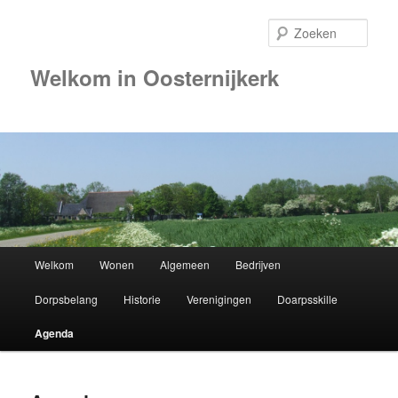
Zoek
Welkom in Oosternijkerk
Hoofdmenu
Welkom
Wonen
Algemeen
Bedrijven
Spring
Dorpsbelang
Historie
Verenigingen
Doarpsskille
naar
Agenda
de
primaire