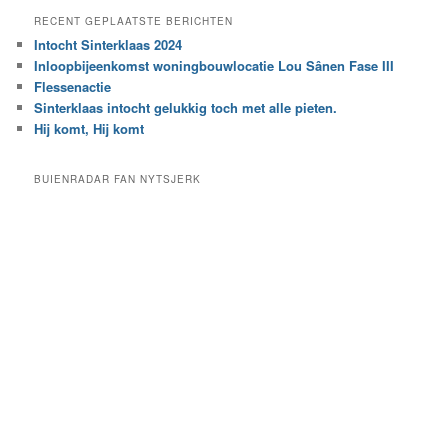
e
a
RECENT GEPLAATSTE BERICHTEN
k
r
Intocht Sinterklaas 2024
i
e
Inloopbijeenkomst woningbouwlocatie Lou Sânen Fase III
n
e
h
Flessenactie
n
e
Sinterklaas intocht gelukkig toch met alle pieten.
b
t
e
Hij komt, Hij komt
a
p
r
a
BUIENRADAR FAN NYTSJERK
c
a
h
l
i
d
e
e
f
c
a
t
e
g
o
r
i
e