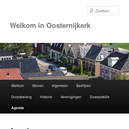
Zoek
Welkom in Oosternijkerk
Hoofdmenu
Welkom
Wonen
Algemeen
Bedrijven
Spring
Dorpsbelang
Historie
Verenigingen
Doarpsskille
naar
Agenda
de
primaire