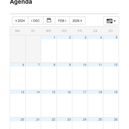
Agenda
inhoud
2024
DEC
FEB
2026
MA
DI
WO
DO
VR
ZA
ZO
1
2
3
4
5
6
7
8
9
10
11
12
13
14
15
16
17
18
19
20
21
22
23
24
25
26