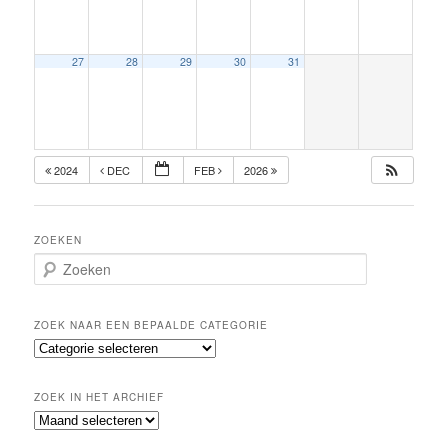
27
28
29
30
31
2024
DEC
FEB
2026
ZOEKEN
Z
o
e
k
ZOEK NAAR EEN BEPAALDE CATEGORIE
e
Z
n
o
e
ZOEK IN HET ARCHIEF
k
Z
n
o
a