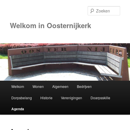
Zoek
Welkom in Oosternijkerk
Hoofdmenu
Welkom
Wonen
Algemeen
Bedrijven
Spring
Dorpsbelang
Historie
Verenigingen
Doarpsskille
naar
Agenda
de
primaire