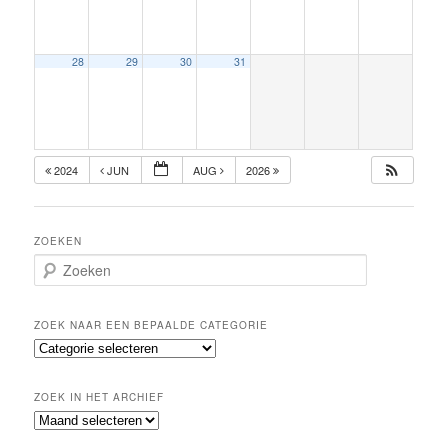
28
29
30
31
2024
JUN
AUG
2026
ZOEKEN
Z
o
e
k
ZOEK NAAR EEN BEPAALDE CATEGORIE
e
Z
n
o
e
ZOEK IN HET ARCHIEF
k
Z
n
o
a