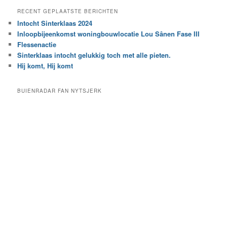
e
a
RECENT GEPLAATSTE BERICHTEN
k
r
Intocht Sinterklaas 2024
i
e
Inloopbijeenkomst woningbouwlocatie Lou Sânen Fase III
n
e
h
Flessenactie
n
e
Sinterklaas intocht gelukkig toch met alle pieten.
b
t
e
Hij komt, Hij komt
a
p
r
a
BUIENRADAR FAN NYTSJERK
c
a
h
l
i
d
e
e
f
c
a
t
e
g
o
r
i
e