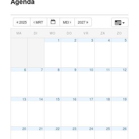
Agenda
inhoud
2025
MRT
MEI
2027
MA
DI
WO
DO
VR
ZA
ZO
1
2
3
4
5
6
7
8
9
10
11
12
13
14
15
16
17
18
19
20
21
22
23
24
25
26