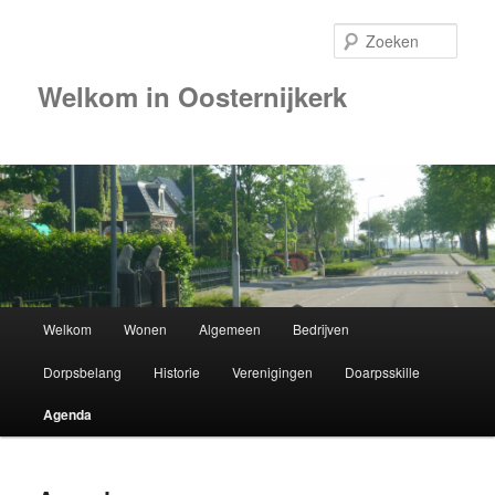
Zoek
Welkom in Oosternijkerk
Hoofdmenu
Welkom
Wonen
Algemeen
Bedrijven
Spring
Dorpsbelang
Historie
Verenigingen
Doarpsskille
naar
Agenda
de
primaire