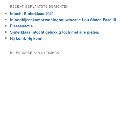
e
a
RECENT GEPLAATSTE BERICHTEN
k
r
Intocht Sinterklaas 2024
i
e
Inloopbijeenkomst woningbouwlocatie Lou Sânen Fase III
n
e
h
Flessenactie
n
e
Sinterklaas intocht gelukkig toch met alle pieten.
b
t
e
Hij komt, Hij komt
a
p
r
a
BUIENRADAR FAN NYTSJERK
c
a
h
l
i
d
e
e
f
c
a
t
e
g
o
r
i
e