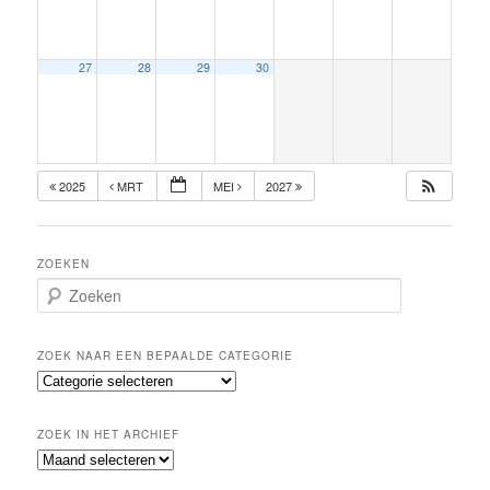
27
28
29
30
2025
MRT
MEI
2027
ZOEKEN
Z
o
e
k
ZOEK NAAR EEN BEPAALDE CATEGORIE
e
Z
n
o
e
ZOEK IN HET ARCHIEF
k
Z
n
o
a