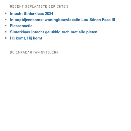
e
a
RECENT GEPLAATSTE BERICHTEN
k
r
Intocht Sinterklaas 2024
i
e
Inloopbijeenkomst woningbouwlocatie Lou Sânen Fase III
n
e
h
Flessenactie
n
e
Sinterklaas intocht gelukkig toch met alle pieten.
b
t
e
Hij komt, Hij komt
a
p
r
a
BUIENRADAR FAN NYTSJERK
c
a
h
l
i
d
e
e
f
c
a
t
e
g
o
r
i
e