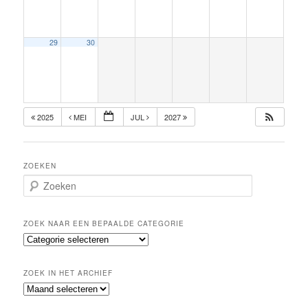
29
30
2025
MEI
JUL
2027
ZOEKEN
Z
o
e
k
ZOEK NAAR EEN BEPAALDE CATEGORIE
e
Z
n
o
e
ZOEK IN HET ARCHIEF
k
Z
n
o
a