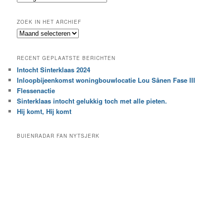
n
o
e
ZOEK IN HET ARCHIEF
k
Z
n
o
a
e
a
RECENT GEPLAATSTE BERICHTEN
k
r
Intocht Sinterklaas 2024
i
e
Inloopbijeenkomst woningbouwlocatie Lou Sânen Fase III
n
e
h
Flessenactie
n
e
Sinterklaas intocht gelukkig toch met alle pieten.
b
t
e
Hij komt, Hij komt
a
p
r
a
BUIENRADAR FAN NYTSJERK
c
a
h
l
i
d
e
e
f
c
a
t
e
g