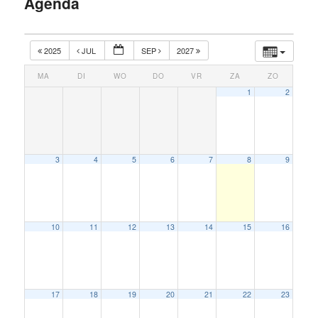
Agenda
inhoud
2025
JUL
SEP
2027
MA
DI
WO
DO
VR
ZA
ZO
1
2
3
4
5
6
7
8
9
10
11
12
13
14
15
16
17
18
19
20
21
22
23