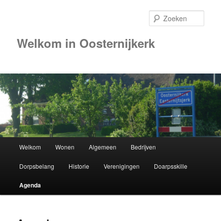
Zoek
Welkom in Oosternijkerk
Hoofdmenu
Welkom
Wonen
Algemeen
Bedrijven
Spring
Dorpsbelang
Historie
Verenigingen
Doarpsskille
naar
Agenda
de
primaire