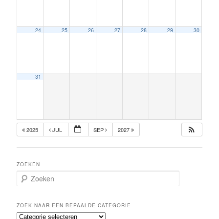
24
25
26
27
28
29
30
31
2025
JUL
SEP
2027
ZOEKEN
Z
o
e
k
ZOEK NAAR EEN BEPAALDE CATEGORIE
e
Z