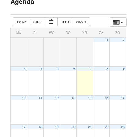
Agenda
inhoud
2025
JUL
SEP
2027
MA
DI
WO
DO
VR
ZA
ZO
1
2
3
4
5
6
7
8
9
10
11
12
13
14
15
16
17
18
19
20
21
22
23