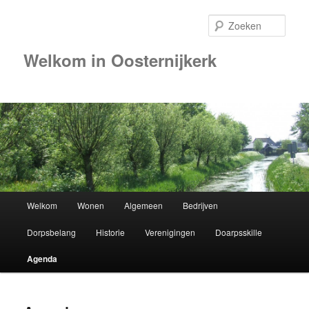
Zoek
Welkom in Oosternijkerk
Hoofdmenu
Welkom
Wonen
Algemeen
Bedrijven
Spring
Dorpsbelang
Historie
Verenigingen
Doarpsskille
naar
Agenda
de
primaire