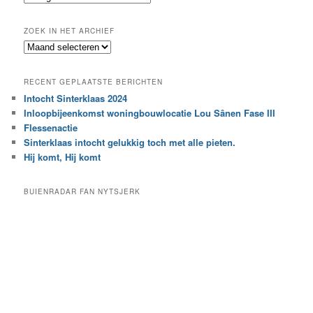
n
o
e
ZOEK IN HET ARCHIEF
k
Z
n
o
a
e
a
RECENT GEPLAATSTE BERICHTEN
k
r
Intocht Sinterklaas 2024
i
e
Inloopbijeenkomst woningbouwlocatie Lou Sânen Fase III
n
e
h
Flessenactie
n
e
Sinterklaas intocht gelukkig toch met alle pieten.
b
t
e
Hij komt, Hij komt
a
p
r
a
BUIENRADAR FAN NYTSJERK
c
a
h
l
i
d
e
e
f
c
a
t
e
g