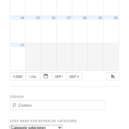
24
25
26
27
28
29
30
31
2025
JUL
SEP
2027
ZOEKEN
Z
o
e
k
ZOEK NAAR EEN BEPAALDE CATEGORIE
e
Z