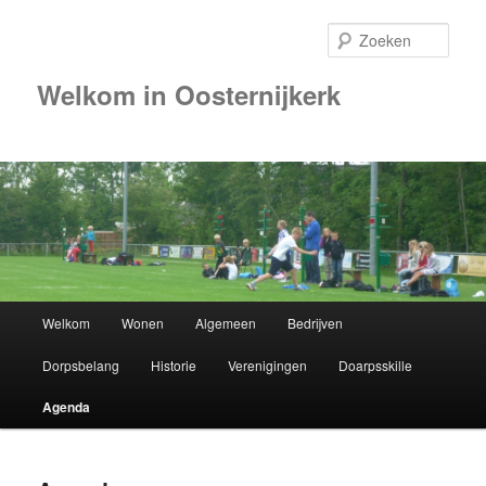
Zoek
Welkom in Oosternijkerk
Hoofdmenu
Welkom
Wonen
Algemeen
Bedrijven
Spring
Dorpsbelang
Historie
Verenigingen
Doarpsskille
naar
Agenda
de
primaire