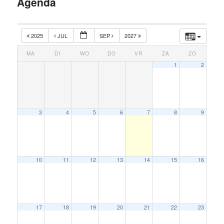
Agenda
inhoud
2025
JUL
SEP
2027
MA
DI
WO
DO
VR
ZA
ZO
1
2
3
4
5
6
7
8
9
10
11
12
13
14
15
16
17
18
19
20
21
22
23