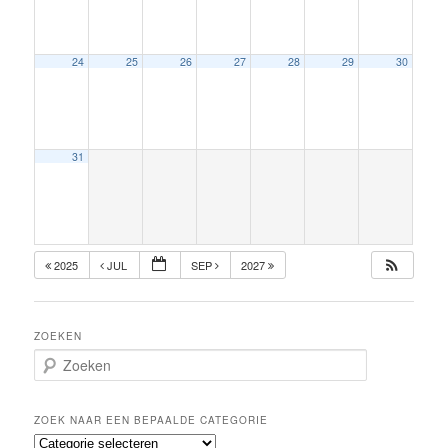
24
25
26
27
28
29
30
31
2025
JUL
SEP
2027
ZOEKEN
Z
o
e
k
ZOEK NAAR EEN BEPAALDE CATEGORIE
e
Z