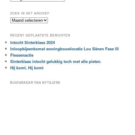
n
o
e
ZOEK IN HET ARCHIEF
k
Z
n
o
a
e
a
RECENT GEPLAATSTE BERICHTEN
k
r
Intocht Sinterklaas 2024
i
e
Inloopbijeenkomst woningbouwlocatie Lou Sânen Fase III
n
e
h
Flessenactie
n
e
Sinterklaas intocht gelukkig toch met alle pieten.
b
t
e
Hij komt, Hij komt
a
p
r
a
BUIENRADAR FAN NYTSJERK
c
a
h
l
i
d
e
e
f
c
a
t
e
g