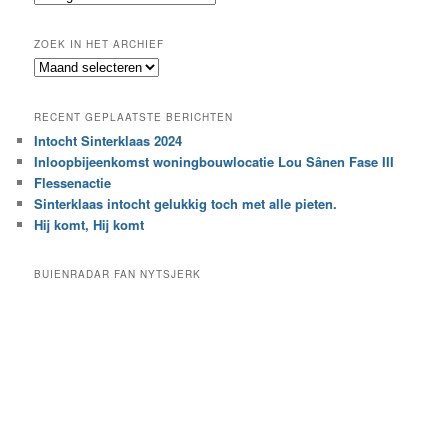
n
o
e
ZOEK IN HET ARCHIEF
k
Z
n
o
a
e
a
RECENT GEPLAATSTE BERICHTEN
k
r
Intocht Sinterklaas 2024
i
e
Inloopbijeenkomst woningbouwlocatie Lou Sânen Fase III
n
e
h
Flessenactie
n
e
Sinterklaas intocht gelukkig toch met alle pieten.
b
t
e
Hij komt, Hij komt
a
p
r
a
BUIENRADAR FAN NYTSJERK
c
a
h
l
i
d
e
e
f
c
a
t
e
g