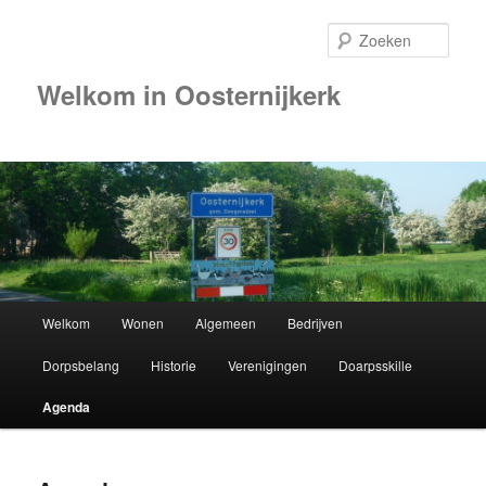
Zoek
Welkom in Oosternijkerk
Hoofdmenu
Welkom
Wonen
Algemeen
Bedrijven
Spring
Dorpsbelang
Historie
Verenigingen
Doarpsskille
naar
Agenda
de
primaire