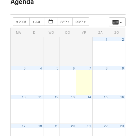
Agenda
inhoud
2025
JUL
SEP
2027
MA
DI
WO
DO
VR
ZA
ZO
1
2
3
4
5
6
7
8
9
10
11
12
13
14
15
16
17
18
19
20
21
22
23