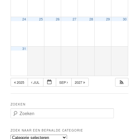
24
25
26
27
28
29
30
31
2025
JUL
SEP
2027
ZOEKEN
Z
o
e
k
ZOEK NAAR EEN BEPAALDE CATEGORIE
e
Z