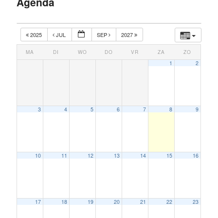
Agenda
inhoud
2025
JUL
SEP
2027
MA
DI
WO
DO
VR
ZA
ZO
1
2
3
4
5
6
7
8
9
10
11
12
13
14
15
16
17
18
19
20
21
22
23