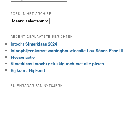
n
o
e
ZOEK IN HET ARCHIEF
k
Z
n
o
a
e
a
RECENT GEPLAATSTE BERICHTEN
k
r
Intocht Sinterklaas 2024
i
e
Inloopbijeenkomst woningbouwlocatie Lou Sânen Fase III
n
e
h
Flessenactie
n
e
Sinterklaas intocht gelukkig toch met alle pieten.
b
t
e
Hij komt, Hij komt
a
p
r
a
BUIENRADAR FAN NYTSJERK
c
a
h
l
i
d
e
e
f
c
a
t
e
g