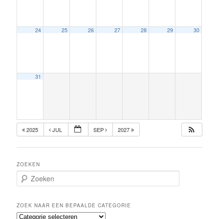
24
25
26
27
28
29
30
31
2025
JUL
SEP
2027
ZOEKEN
Z
o
e
k
ZOEK NAAR EEN BEPAALDE CATEGORIE
e
Z